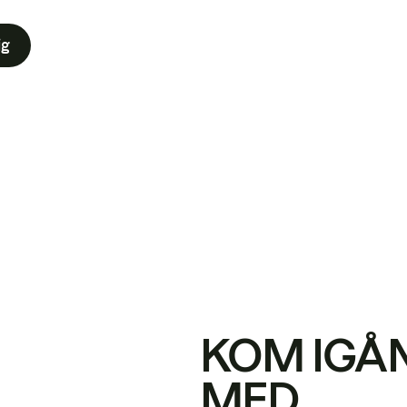
ig
KOM IGÅ
MED