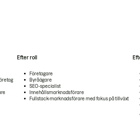
Efter roll
Ef
Företagare
öretag
Byråägare
SEO-specialist
are
Innehållsmarknadsförare
Fullstack-marknadsförare med fokus på tillväxt