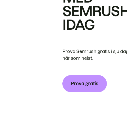
SEMRUS
IDAG
Prova Semrush gratis i sju da
när som helst.
Prova gratis