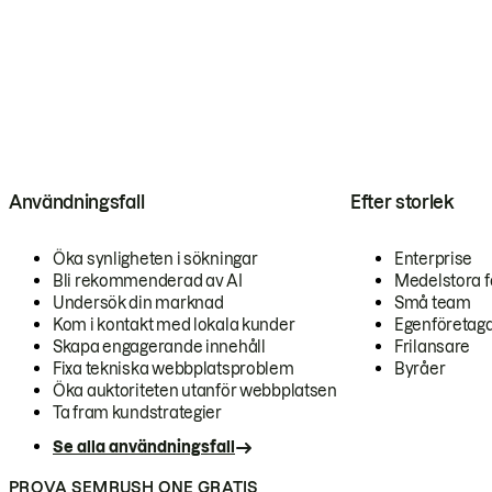
Användningsfall
Efter storlek
Öka synligheten i sökningar
Enterprise
Bli rekommenderad av AI
Medelstora f
Undersök din marknad
Små team
Kom i kontakt med lokala kunder
Egenföretag
Skapa engagerande innehåll
Frilansare
Fixa tekniska webbplatsproblem
Byråer
Öka auktoriteten utanför webbplatsen
Ta fram kundstrategier
Se alla användningsfall
PROVA SEMRUSH ONE GRATIS