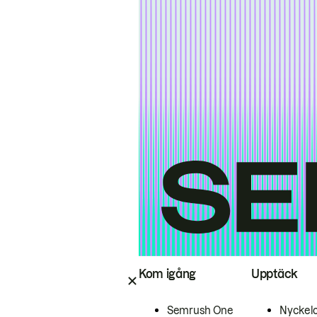
Kom igång
Upptäck
Semrush One
Nyckel