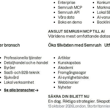
Enterprise
Konkur
Semrush MCP
Markna
Semrush API
Lokal 
Våra data
AI-var
Boka en demo
Backlin
ANSLUT SEMRUSH MCP TILL AI
Världens mest omfattande dataset
ter bransch
Öka tillväxten med Semrush
Ut
Professionella tjänster
Artiklar
Detaljhandel och e-handel
Kunskapsbas
Byråer
Akademi
SaaS- och B2B-teknik
Framgångssagor
Sjukvård
AI-synlighetsindex
Lokal verksamhet
Webbinarier
Nyheter
Se alla branscher
SÄKRA DIN BILJETT NU
En dag. Riktiga strategier. Skapa
13 oktober 2026
London, Storbritannie