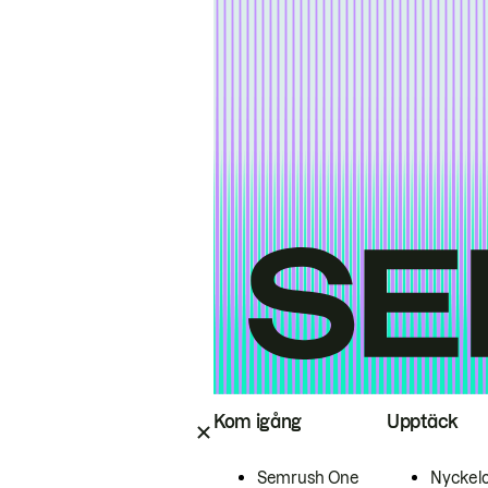
Kom igång
Upptäck
Semrush One
Nyckel