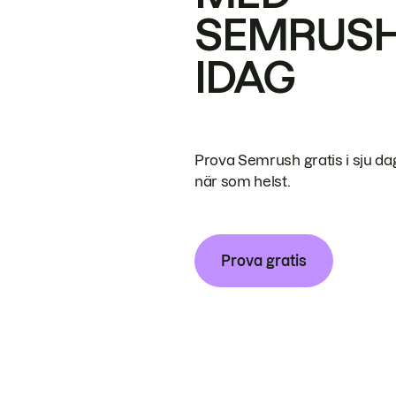
SEMRUS
IDAG
Prova Semrush gratis i sju da
när som helst.
Prova gratis