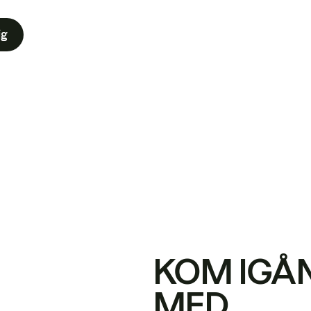
ig
KOM IGÅ
MED