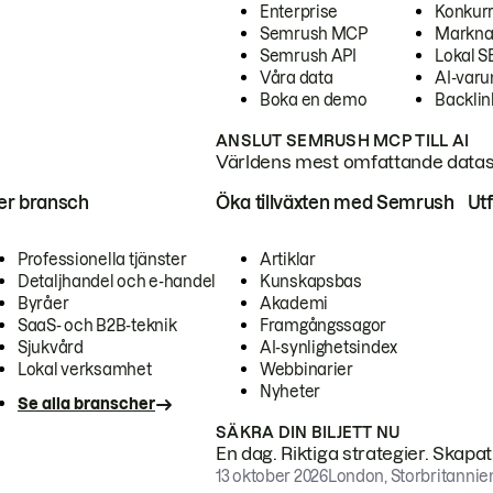
Enterprise
Konkur
Semrush MCP
Markna
Semrush API
Lokal 
Våra data
AI-var
Boka en demo
Backlin
ANSLUT SEMRUSH MCP TILL AI
Världens mest omfattande dataset
ter bransch
Öka tillväxten med Semrush
Ut
Professionella tjänster
Artiklar
Detaljhandel och e-handel
Kunskapsbas
Byråer
Akademi
SaaS- och B2B-teknik
Framgångssagor
Sjukvård
AI-synlighetsindex
Lokal verksamhet
Webbinarier
Nyheter
Se alla branscher
SÄKRA DIN BILJETT NU
En dag. Riktiga strategier. Skapa
13 oktober 2026
London, Storbritannie