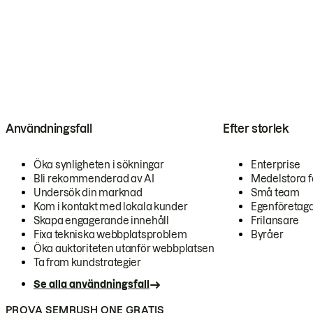
Användningsfall
Efter storlek
Öka synligheten i sökningar
Enterprise
Bli rekommenderad av AI
Medelstora f
Undersök din marknad
Små team
Kom i kontakt med lokala kunder
Egenföretag
Skapa engagerande innehåll
Frilansare
Fixa tekniska webbplatsproblem
Byråer
Öka auktoriteten utanför webbplatsen
Ta fram kundstrategier
Se alla användningsfall
PROVA SEMRUSH ONE GRATIS