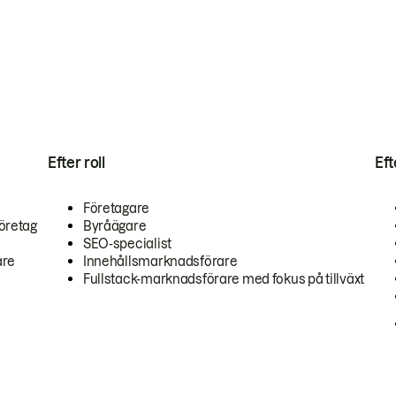
Efter roll
Ef
Företagare
öretag
Byråägare
SEO-specialist
are
Innehållsmarknadsförare
Fullstack-marknadsförare med fokus på tillväxt