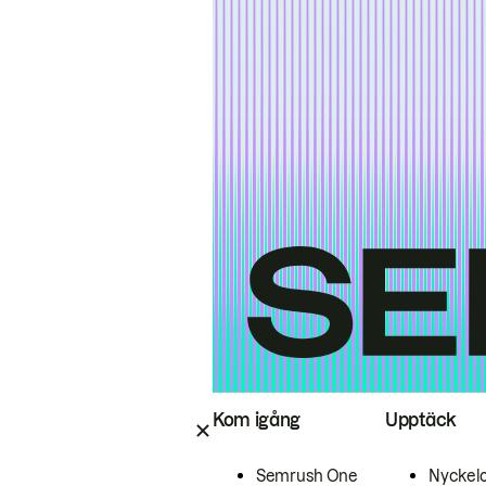
Kom igång
Upptäck
Semrush One
Nyckel