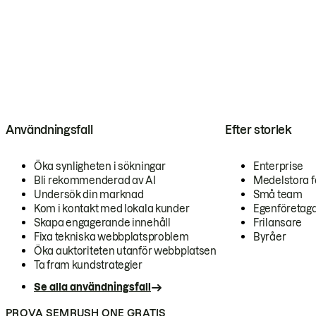
Användningsfall
Efter storlek
Öka synligheten i sökningar
Enterprise
Bli rekommenderad av AI
Medelstora f
Undersök din marknad
Små team
Kom i kontakt med lokala kunder
Egenföretag
Skapa engagerande innehåll
Frilansare
Fixa tekniska webbplatsproblem
Byråer
Öka auktoriteten utanför webbplatsen
Ta fram kundstrategier
Se alla användningsfall
PROVA SEMRUSH ONE GRATIS