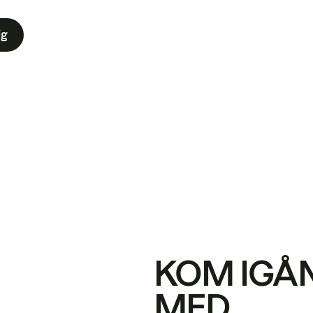
ig
KOM IGÅ
MED