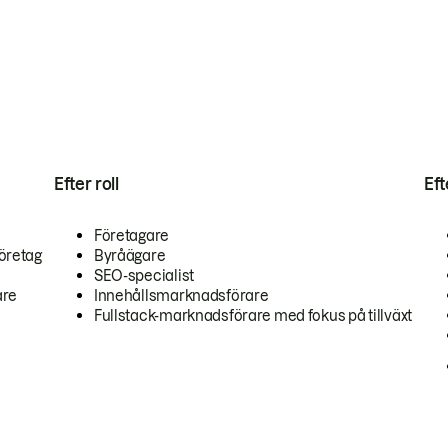
Efter roll
Ef
Företagare
öretag
Byråägare
SEO-specialist
are
Innehållsmarknadsförare
Fullstack-marknadsförare med fokus på tillväxt