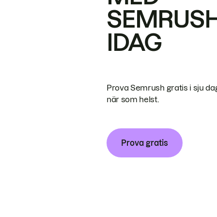
SEMRUS
IDAG
Prova Semrush gratis i sju da
när som helst.
Prova gratis