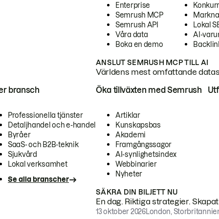
Enterprise
Konkur
Semrush MCP
Markna
Semrush API
Lokal 
Våra data
AI-var
Boka en demo
Backlin
ANSLUT SEMRUSH MCP TILL AI
Världens mest omfattande dataset
ter bransch
Öka tillväxten med Semrush
Ut
Professionella tjänster
Artiklar
Detaljhandel och e-handel
Kunskapsbas
Byråer
Akademi
SaaS- och B2B-teknik
Framgångssagor
Sjukvård
AI-synlighetsindex
Lokal verksamhet
Webbinarier
Nyheter
Se alla branscher
SÄKRA DIN BILJETT NU
En dag. Riktiga strategier. Skapa
13 oktober 2026
London, Storbritannie