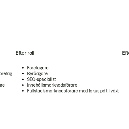
Efter roll
Ef
Företagare
öretag
Byråägare
SEO-specialist
are
Innehållsmarknadsförare
Fullstack-marknadsförare med fokus på tillväxt