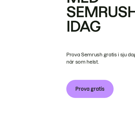
SEMRUS
IDAG
Prova Semrush gratis i sju da
när som helst.
Prova gratis