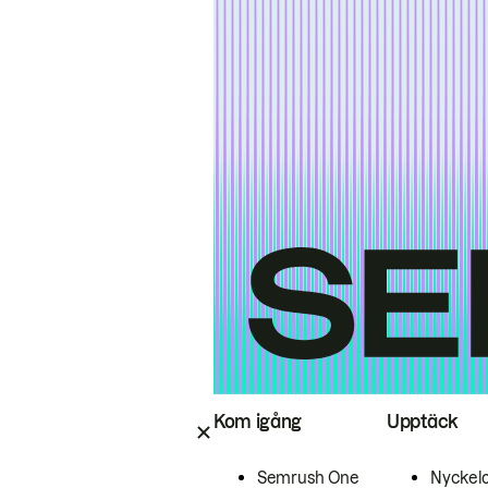
Kom igång
Upptäck
Semrush One
Nyckel