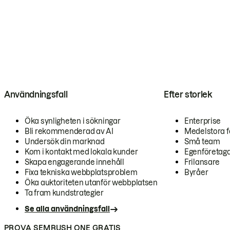
Användningsfall
Efter storlek
Öka synligheten i sökningar
Enterprise
Bli rekommenderad av AI
Medelstora f
Undersök din marknad
Små team
Kom i kontakt med lokala kunder
Egenföretag
Skapa engagerande innehåll
Frilansare
Fixa tekniska webbplatsproblem
Byråer
Öka auktoriteten utanför webbplatsen
Ta fram kundstrategier
Se alla användningsfall
PROVA SEMRUSH ONE GRATIS