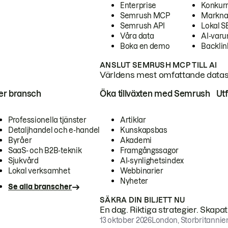
Enterprise
Konkur
Semrush MCP
Markna
Semrush API
Lokal 
Våra data
AI-var
Boka en demo
Backlin
ANSLUT SEMRUSH MCP TILL AI
Världens mest omfattande dataset
ter bransch
Öka tillväxten med Semrush
Ut
Professionella tjänster
Artiklar
Detaljhandel och e-handel
Kunskapsbas
Byråer
Akademi
SaaS- och B2B-teknik
Framgångssagor
Sjukvård
AI-synlighetsindex
Lokal verksamhet
Webbinarier
Nyheter
Se alla branscher
SÄKRA DIN BILJETT NU
En dag. Riktiga strategier. Skapa
13 oktober 2026
London, Storbritannie