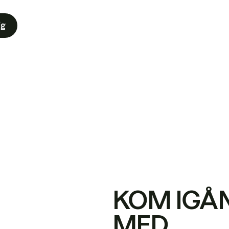
ig
KOM IGÅ
MED