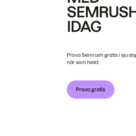
SEMRUS
IDAG
Prova Semrush gratis i sju da
när som helst.
Prova gratis