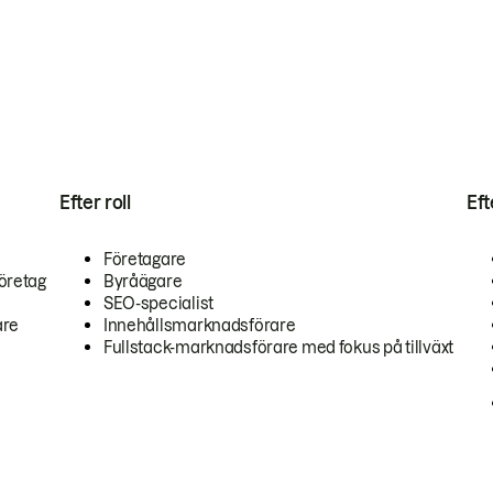
Efter roll
Ef
Företagare
öretag
Byråägare
SEO-specialist
are
Innehållsmarknadsförare
Fullstack-marknadsförare med fokus på tillväxt