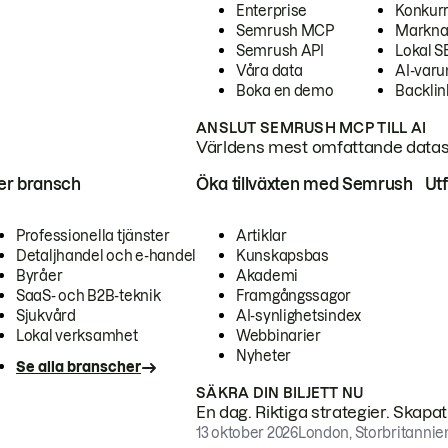
Enterprise
Konkur
Semrush MCP
Markna
Semrush API
Lokal 
Våra data
AI-var
Boka en demo
Backlin
ANSLUT SEMRUSH MCP TILL AI
Världens mest omfattande dataset
ter bransch
Öka tillväxten med Semrush
Ut
Professionella tjänster
Artiklar
Detaljhandel och e-handel
Kunskapsbas
Byråer
Akademi
SaaS- och B2B-teknik
Framgångssagor
Sjukvård
AI-synlighetsindex
Lokal verksamhet
Webbinarier
Nyheter
Se alla branscher
SÄKRA DIN BILJETT NU
En dag. Riktiga strategier. Skapa
13 oktober 2026
London, Storbritannie