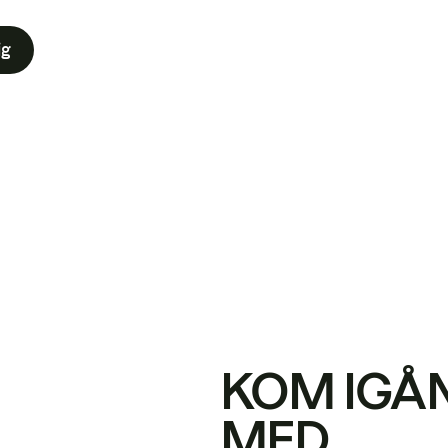
ig
KOM IGÅ
MED