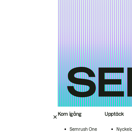
Kom igång
Upptäck
Semrush One
Nyckel