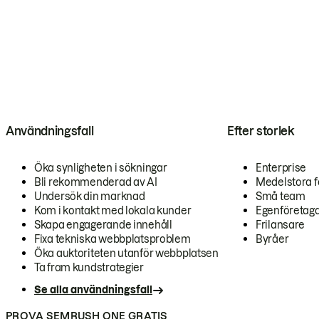
Användningsfall
Efter storlek
Öka synligheten i sökningar
Enterprise
Bli rekommenderad av AI
Medelstora f
Undersök din marknad
Små team
Kom i kontakt med lokala kunder
Egenföretag
Skapa engagerande innehåll
Frilansare
Fixa tekniska webbplatsproblem
Byråer
Öka auktoriteten utanför webbplatsen
Ta fram kundstrategier
Se alla användningsfall
PROVA SEMRUSH ONE GRATIS