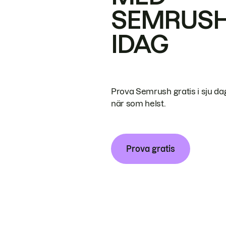
SEMRUS
IDAG
Prova Semrush gratis i sju da
när som helst.
Prova gratis