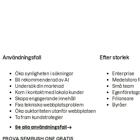
Användningsfall
Efter storlek
Öka synligheten i sökningar
Enterprise
Bli rekommenderad av AI
Medelstora f
Undersök din marknad
Små team
Kom i kontakt med lokala kunder
Egenföretag
Skapa engagerande innehåll
Frilansare
Fixa tekniska webbplatsproblem
Byråer
Öka auktoriteten utanför webbplatsen
Ta fram kundstrategier
Se alla användningsfall
PROVA SEMRUSH ONE GRATIS