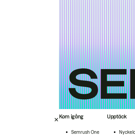
Kom igång
Upptäck
Semrush One
Nyckel