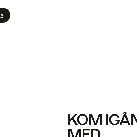
ig
KOM IGÅ
MED