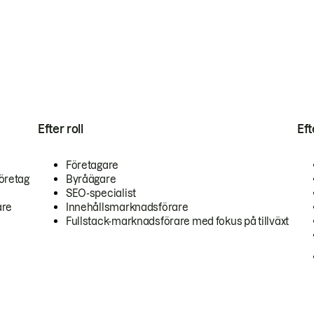
Efter roll
Ef
Företagare
öretag
Byråägare
SEO-specialist
are
Innehållsmarknadsförare
Fullstack-marknadsförare med fokus på tillväxt