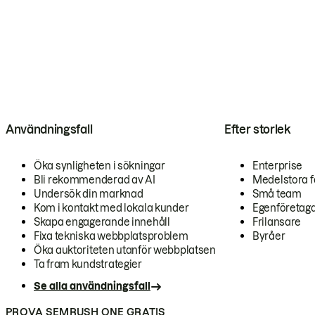
Användningsfall
Efter storlek
Öka synligheten i sökningar
Enterprise
Bli rekommenderad av AI
Medelstora f
Undersök din marknad
Små team
Kom i kontakt med lokala kunder
Egenföretag
Skapa engagerande innehåll
Frilansare
Fixa tekniska webbplatsproblem
Byråer
Öka auktoriteten utanför webbplatsen
Ta fram kundstrategier
Se alla användningsfall
PROVA SEMRUSH ONE GRATIS