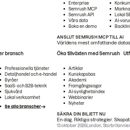
Enterprise
Konkur
Semrush MCP
Markna
Semrush API
Lokal 
Våra data
AI-var
Boka en demo
Backlin
ANSLUT SEMRUSH MCP TILL AI
Världens mest omfattande dataset
ter bransch
Öka tillväxten med Semrush
Ut
Professionella tjänster
Artiklar
Detaljhandel och e-handel
Kunskapsbas
Byråer
Akademi
SaaS- och B2B-teknik
Framgångssagor
Sjukvård
AI-synlighetsindex
Lokal verksamhet
Webbinarier
Nyheter
Se alla branscher
SÄKRA DIN BILJETT NU
En dag. Riktiga strategier. Skapa
13 oktober 2026
London, Storbritannie