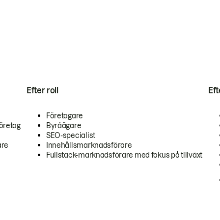
Efter roll
Ef
Företagare
öretag
Byråägare
SEO-specialist
are
Innehållsmarknadsförare
Fullstack-marknadsförare med fokus på tillväxt