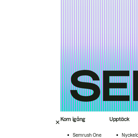
Kom igång
Upptäck
Semrush One
Nyckel