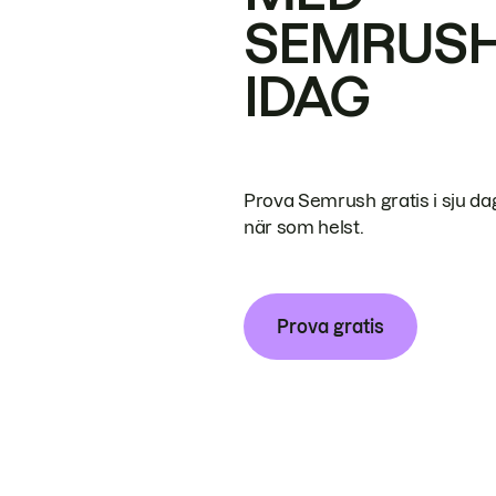
SEMRUS
IDAG
Prova Semrush gratis i sju da
när som helst.
Prova gratis