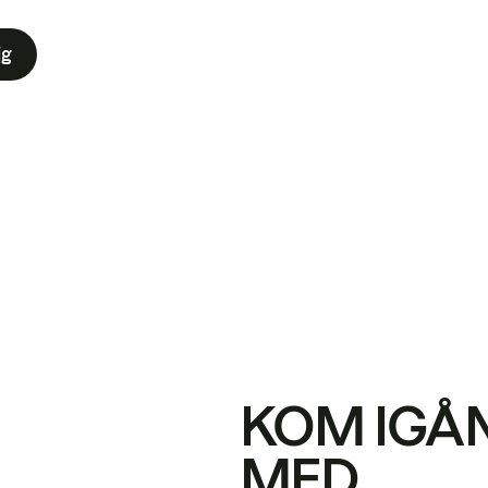
ig
KOM IGÅ
MED