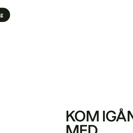
ig
KOM IGÅ
MED