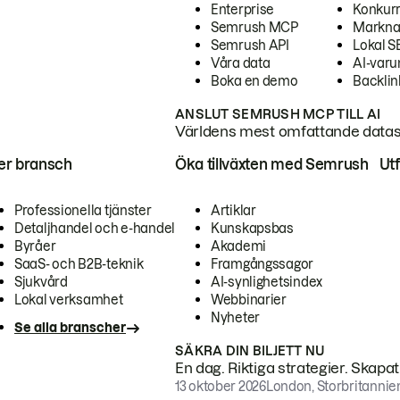
Enterprise
Konkur
Semrush MCP
Markna
Semrush API
Lokal 
Våra data
AI-var
Boka en demo
Backlin
ANSLUT SEMRUSH MCP TILL AI
Världens mest omfattande dataset
ter bransch
Öka tillväxten med Semrush
Ut
Professionella tjänster
Artiklar
Detaljhandel och e-handel
Kunskapsbas
Byråer
Akademi
SaaS- och B2B-teknik
Framgångssagor
Sjukvård
AI-synlighetsindex
Lokal verksamhet
Webbinarier
Nyheter
Se alla branscher
SÄKRA DIN BILJETT NU
En dag. Riktiga strategier. Skapa
13 oktober 2026
London, Storbritannie