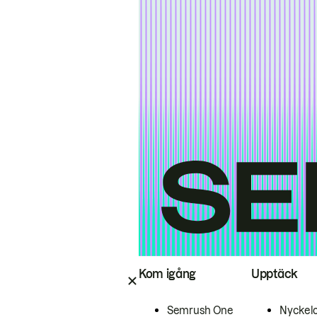
Kom igång
Upptäck
Semrush One
Nyckel