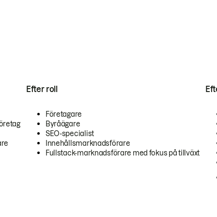
Efter roll
Ef
Företagare
öretag
Byråägare
SEO-specialist
are
Innehållsmarknadsförare
Fullstack-marknadsförare med fokus på tillväxt