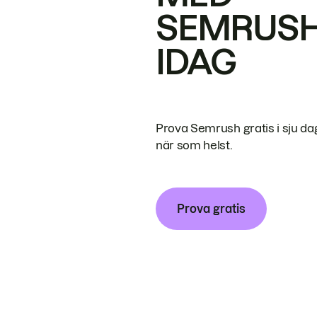
SEMRUS
IDAG
Prova Semrush gratis i sju da
när som helst.
Prova gratis