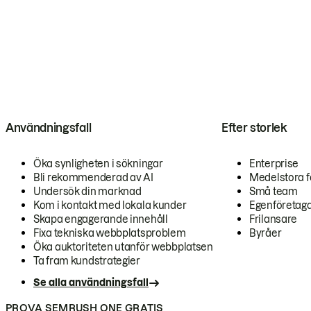
Användningsfall
Efter storlek
Öka synligheten i sökningar
Enterprise
Bli rekommenderad av AI
Medelstora f
Undersök din marknad
Små team
Kom i kontakt med lokala kunder
Egenföretag
Skapa engagerande innehåll
Frilansare
Fixa tekniska webbplatsproblem
Byråer
Öka auktoriteten utanför webbplatsen
Ta fram kundstrategier
Se alla användningsfall
PROVA SEMRUSH ONE GRATIS