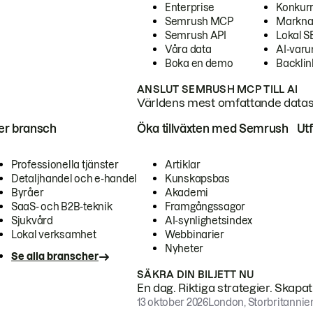
Enterprise
Konkur
Semrush MCP
Markna
Semrush API
Lokal 
Våra data
AI-var
Boka en demo
Backlin
ANSLUT SEMRUSH MCP TILL AI
Världens mest omfattande dataset
ter bransch
Öka tillväxten med Semrush
Ut
Professionella tjänster
Artiklar
Detaljhandel och e-handel
Kunskapsbas
Byråer
Akademi
SaaS- och B2B-teknik
Framgångssagor
Sjukvård
AI-synlighetsindex
Lokal verksamhet
Webbinarier
Nyheter
Se alla branscher
SÄKRA DIN BILJETT NU
En dag. Riktiga strategier. Skapa
13 oktober 2026
London, Storbritannie