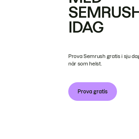
SEMRUS
IDAG
Prova Semrush gratis i sju da
när som helst.
Prova gratis