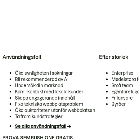
Användningsfall
Efter storlek
Öka synligheten i sökningar
Enterprise
Bli rekommenderad av AI
Medelstora f
Undersök din marknad
Små team
Kom i kontakt med lokala kunder
Egenföretag
Skapa engagerande innehåll
Frilansare
Fixa tekniska webbplatsproblem
Byråer
Öka auktoriteten utanför webbplatsen
Ta fram kundstrategier
Se alla användningsfall
PROVA SEMRUSH ONE GRATIS