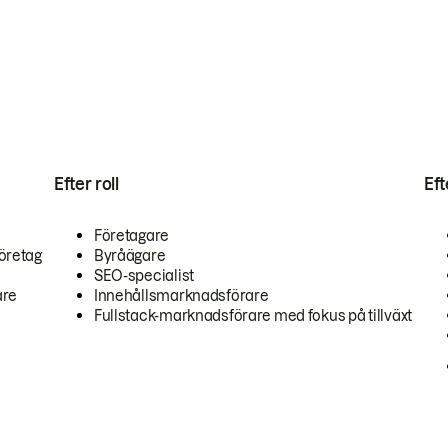
Efter roll
Ef
Företagare
öretag
Byråägare
SEO-specialist
are
Innehållsmarknadsförare
Fullstack-marknadsförare med fokus på tillväxt