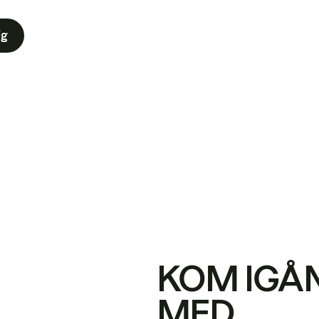
ig
KOM IGÅ
MED