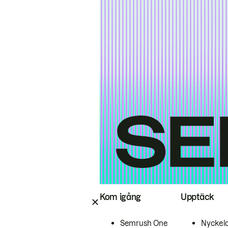
Kom igång
Upptäck
Semrush One
Nyckel