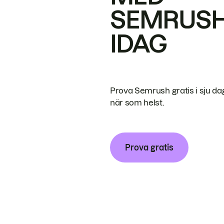
SEMRUS
IDAG
Prova Semrush gratis i sju da
när som helst.
Prova gratis