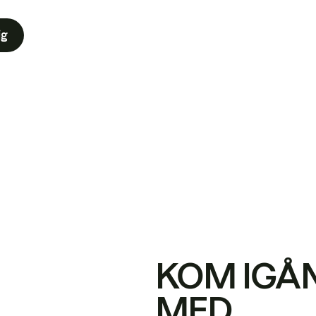
ig
KOM IGÅ
MED