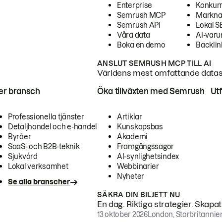
Enterprise
Konkur
Semrush MCP
Markna
Semrush API
Lokal 
Våra data
AI-var
Boka en demo
Backlin
ANSLUT SEMRUSH MCP TILL AI
Världens mest omfattande dataset
ter bransch
Öka tillväxten med Semrush
Ut
Professionella tjänster
Artiklar
Detaljhandel och e-handel
Kunskapsbas
Byråer
Akademi
SaaS- och B2B-teknik
Framgångssagor
Sjukvård
AI-synlighetsindex
Lokal verksamhet
Webbinarier
Nyheter
Se alla branscher
SÄKRA DIN BILJETT NU
En dag. Riktiga strategier. Skapa
13 oktober 2026
London, Storbritannie