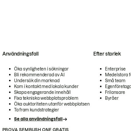
Användningsfall
Efter storlek
Öka synligheten i sökningar
Enterprise
Bli rekommenderad av AI
Medelstora f
Undersök din marknad
Små team
Kom i kontakt med lokala kunder
Egenföretag
Skapa engagerande innehåll
Frilansare
Fixa tekniska webbplatsproblem
Byråer
Öka auktoriteten utanför webbplatsen
Ta fram kundstrategier
Se alla användningsfall
PROVA SEMRUSH ONE GRATIS