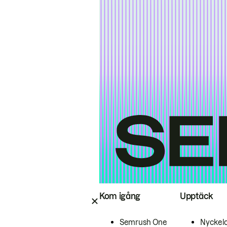
Kom igång
Upptäck
Semrush One
Nyckel