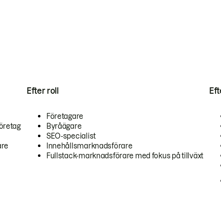
Efter roll
Ef
Företagare
öretag
Byråägare
SEO-specialist
are
Innehållsmarknadsförare
Fullstack-marknadsförare med fokus på tillväxt