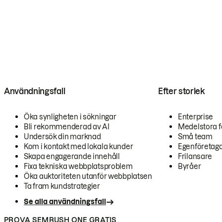
Användningsfall
Efter storlek
Öka synligheten i sökningar
Enterprise
Bli rekommenderad av AI
Medelstora f
Undersök din marknad
Små team
Kom i kontakt med lokala kunder
Egenföretag
Skapa engagerande innehåll
Frilansare
Fixa tekniska webbplatsproblem
Byråer
Öka auktoriteten utanför webbplatsen
Ta fram kundstrategier
Se alla användningsfall
PROVA SEMRUSH ONE GRATIS