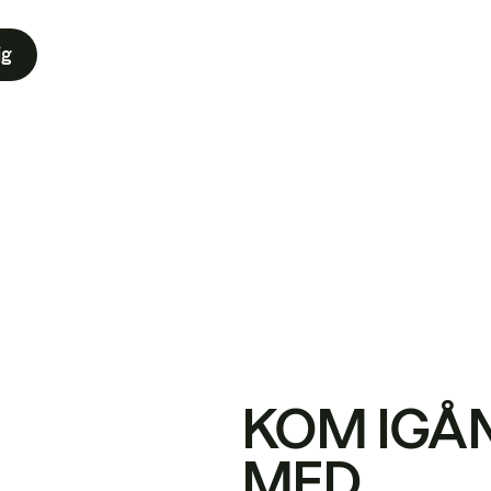
ig
KOM IGÅ
MED