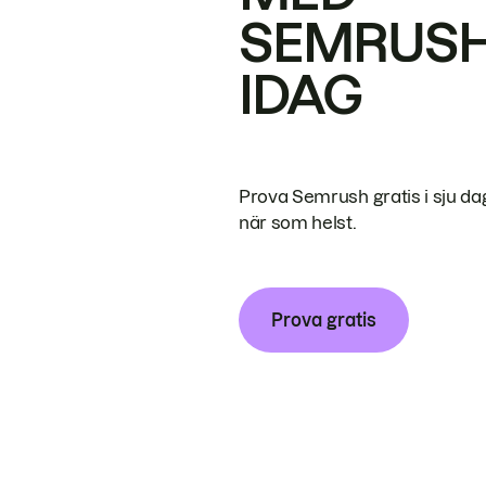
SEMRUS
IDAG
Prova Semrush gratis i sju da
när som helst.
Prova gratis