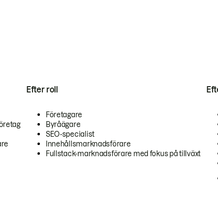
Efter roll
Ef
Företagare
öretag
Byråägare
SEO-specialist
are
Innehållsmarknadsförare
Fullstack-marknadsförare med fokus på tillväxt