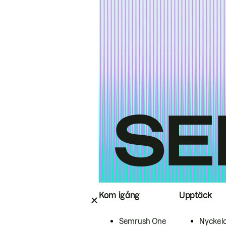
Kom igång
Upptäck
Semrush One
Nyckel