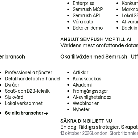
Enterprise
Konkur
Semrush MCP
Markna
Semrush API
Lokal 
Våra data
AI-var
Boka en demo
Backlin
ANSLUT SEMRUSH MCP TILL AI
Världens mest omfattande dataset
ter bransch
Öka tillväxten med Semrush
Ut
Professionella tjänster
Artiklar
Detaljhandel och e-handel
Kunskapsbas
Byråer
Akademi
SaaS- och B2B-teknik
Framgångssagor
Sjukvård
AI-synlighetsindex
Lokal verksamhet
Webbinarier
Nyheter
Se alla branscher
SÄKRA DIN BILJETT NU
En dag. Riktiga strategier. Skapa
13 oktober 2026
London, Storbritannie