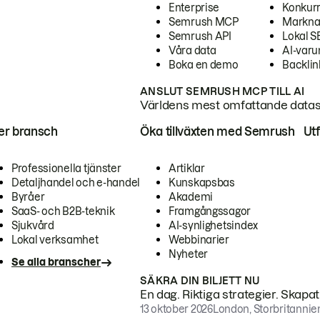
Enterprise
Konkur
Semrush MCP
Markna
Semrush API
Lokal 
Våra data
AI-var
Boka en demo
Backlin
ANSLUT SEMRUSH MCP TILL AI
Världens mest omfattande dataset
ter bransch
Öka tillväxten med Semrush
Ut
Professionella tjänster
Artiklar
Detaljhandel och e-handel
Kunskapsbas
Byråer
Akademi
SaaS- och B2B-teknik
Framgångssagor
Sjukvård
AI-synlighetsindex
Lokal verksamhet
Webbinarier
Nyheter
Se alla branscher
SÄKRA DIN BILJETT NU
En dag. Riktiga strategier. Skapa
13 oktober 2026
London, Storbritannie