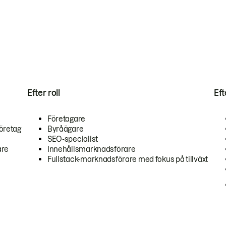
Efter roll
Ef
Företagare
öretag
Byråägare
SEO-specialist
are
Innehållsmarknadsförare
Fullstack-marknadsförare med fokus på tillväxt