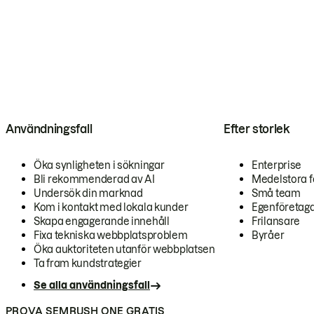
Användningsfall
Efter storlek
Öka synligheten i sökningar
Enterprise
Bli rekommenderad av AI
Medelstora f
Undersök din marknad
Små team
Kom i kontakt med lokala kunder
Egenföretag
Skapa engagerande innehåll
Frilansare
Fixa tekniska webbplatsproblem
Byråer
Öka auktoriteten utanför webbplatsen
Ta fram kundstrategier
Se alla användningsfall
PROVA SEMRUSH ONE GRATIS