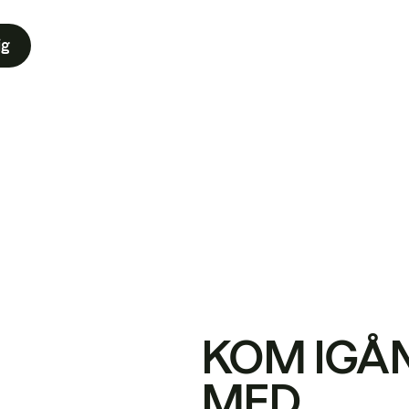
ig
KOM IGÅ
MED