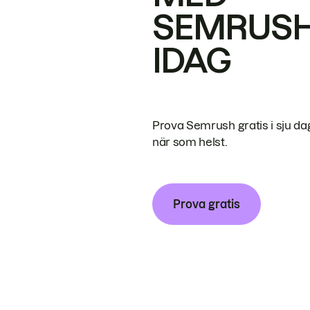
SEMRUS
IDAG
Prova Semrush gratis i sju da
när som helst.
Prova gratis