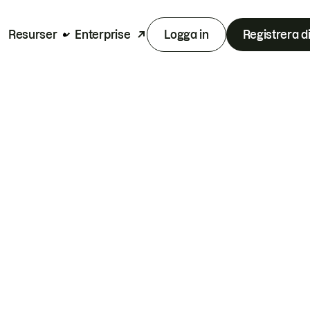
Resurser
Enterprise
Logga in
Registrera d