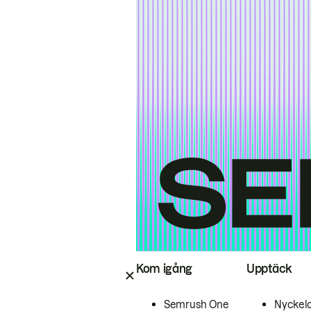
Kom igång
Upptäck
Semrush One
Nyckel