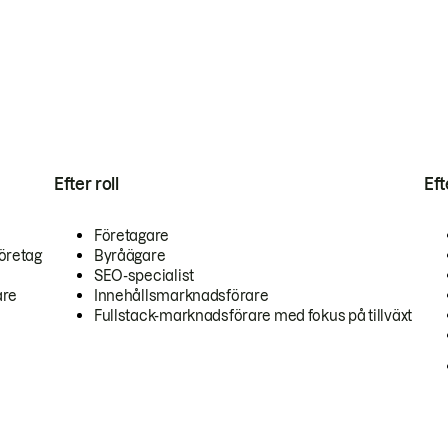
Efter roll
Ef
Företagare
öretag
Byråägare
SEO-specialist
are
Innehållsmarknadsförare
Fullstack-marknadsförare med fokus på tillväxt