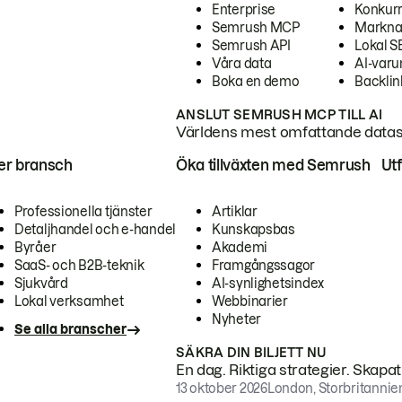
Enterprise
Konkur
Semrush MCP
Markna
Semrush API
Lokal 
Våra data
AI-var
Boka en demo
Backlin
ANSLUT SEMRUSH MCP TILL AI
Världens mest omfattande dataset
ter bransch
Öka tillväxten med Semrush
Ut
Professionella tjänster
Artiklar
Detaljhandel och e-handel
Kunskapsbas
Byråer
Akademi
SaaS- och B2B-teknik
Framgångssagor
Sjukvård
AI-synlighetsindex
Lokal verksamhet
Webbinarier
Nyheter
Se alla branscher
SÄKRA DIN BILJETT NU
En dag. Riktiga strategier. Skapa
13 oktober 2026
London, Storbritannie