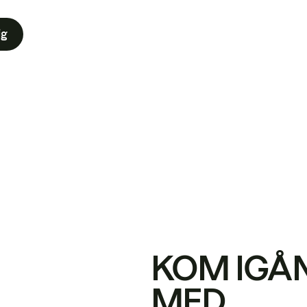
ig
KOM IGÅ
MED