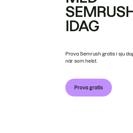
SEMRUS
IDAG
Prova Semrush gratis i sju da
när som helst.
Prova gratis