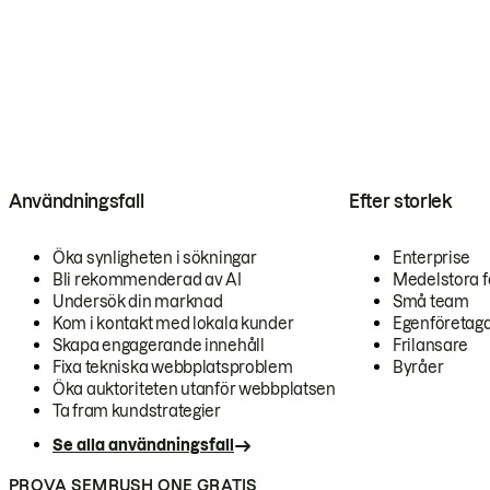
Användningsfall
Efter storlek
Öka synligheten i sökningar
Enterprise
Bli rekommenderad av AI
Medelstora f
Undersök din marknad
Små team
Kom i kontakt med lokala kunder
Egenföretag
Skapa engagerande innehåll
Frilansare
Fixa tekniska webbplatsproblem
Byråer
Öka auktoriteten utanför webbplatsen
Ta fram kundstrategier
Se alla användningsfall
PROVA SEMRUSH ONE GRATIS