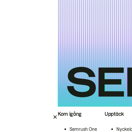
Kom igång
Upptäck
Semrush One
Nyckel