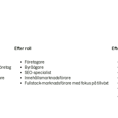
Efter roll
Ef
Företagare
öretag
Byråägare
SEO-specialist
are
Innehållsmarknadsförare
Fullstack-marknadsförare med fokus på tillväxt