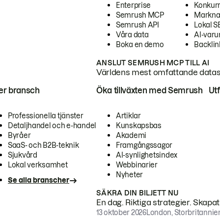
Enterprise
Konkur
Semrush MCP
Markna
Semrush API
Lokal 
Våra data
AI-var
Boka en demo
Backlin
ANSLUT SEMRUSH MCP TILL AI
Världens mest omfattande dataset
ter bransch
Öka tillväxten med Semrush
Ut
Professionella tjänster
Artiklar
Detaljhandel och e-handel
Kunskapsbas
Byråer
Akademi
SaaS- och B2B-teknik
Framgångssagor
Sjukvård
AI-synlighetsindex
Lokal verksamhet
Webbinarier
Nyheter
Se alla branscher
SÄKRA DIN BILJETT NU
En dag. Riktiga strategier. Skapa
13 oktober 2026
London, Storbritannie