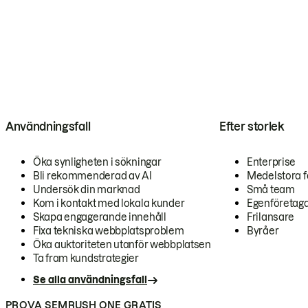
Användningsfall
Efter storlek
Öka synligheten i sökningar
Enterprise
Bli rekommenderad av AI
Medelstora f
Undersök din marknad
Små team
Kom i kontakt med lokala kunder
Egenföretag
Skapa engagerande innehåll
Frilansare
Fixa tekniska webbplatsproblem
Byråer
Öka auktoriteten utanför webbplatsen
Ta fram kundstrategier
Se alla användningsfall
PROVA SEMRUSH ONE GRATIS