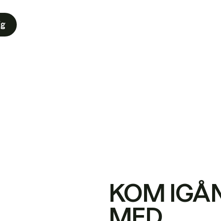
ig
KOM IGÅ
MED