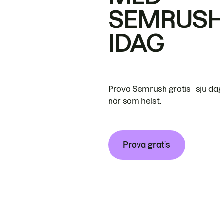
SEMRUS
IDAG
Prova Semrush gratis i sju da
när som helst.
Prova gratis