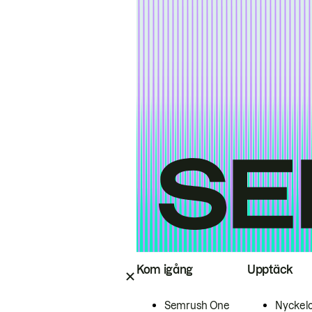
Kom igång
Upptäck
Semrush One
Nyckel