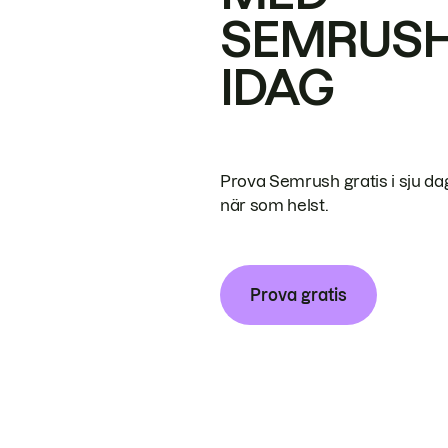
SEMRUS
IDAG
Prova Semrush gratis i sju da
när som helst.
Prova gratis