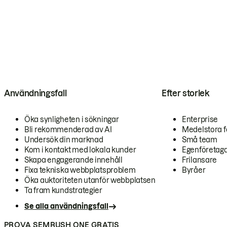
Användningsfall
Efter storlek
Öka synligheten i sökningar
Enterprise
Bli rekommenderad av AI
Medelstora f
Undersök din marknad
Små team
Kom i kontakt med lokala kunder
Egenföretag
Skapa engagerande innehåll
Frilansare
Fixa tekniska webbplatsproblem
Byråer
Öka auktoriteten utanför webbplatsen
Ta fram kundstrategier
Se alla användningsfall
PROVA SEMRUSH ONE GRATIS