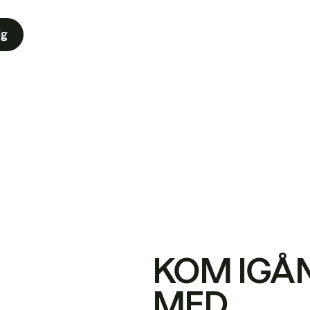
ig
KOM IGÅ
MED