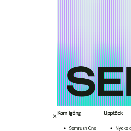
Kom igång
Upptäck
Semrush One
Nyckel