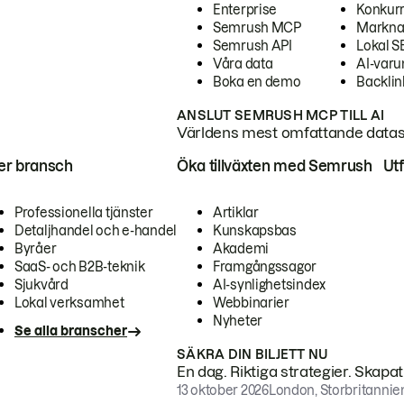
Enterprise
Konkur
Semrush MCP
Markna
Semrush API
Lokal 
Våra data
AI-var
Boka en demo
Backlin
ANSLUT SEMRUSH MCP TILL AI
Världens mest omfattande dataset
ter bransch
Öka tillväxten med Semrush
Ut
Professionella tjänster
Artiklar
Detaljhandel och e-handel
Kunskapsbas
Byråer
Akademi
SaaS- och B2B-teknik
Framgångssagor
Sjukvård
AI-synlighetsindex
Lokal verksamhet
Webbinarier
Nyheter
Se alla branscher
SÄKRA DIN BILJETT NU
En dag. Riktiga strategier. Skapa
13 oktober 2026
London, Storbritannie