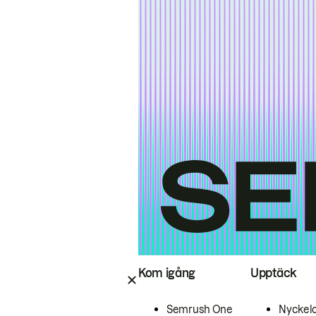
Kom igång
Upptäck
Semrush One
Nyckel