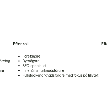
Efter roll
Ef
Företagare
öretag
Byråägare
SEO-specialist
are
Innehållsmarknadsförare
Fullstack-marknadsförare med fokus på tillväxt