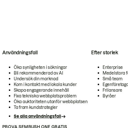
Användningsfall
Efter storlek
Öka synligheten i sökningar
Enterprise
Bli rekommenderad av AI
Medelstora f
Undersök din marknad
Små team
Kom i kontakt med lokala kunder
Egenföretag
Skapa engagerande innehåll
Frilansare
Fixa tekniska webbplatsproblem
Byråer
Öka auktoriteten utanför webbplatsen
Ta fram kundstrategier
Se alla användningsfall
PROVA SEMRUSH ONE GRATIS