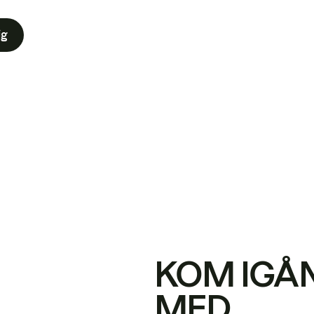
ig
KOM IGÅ
MED