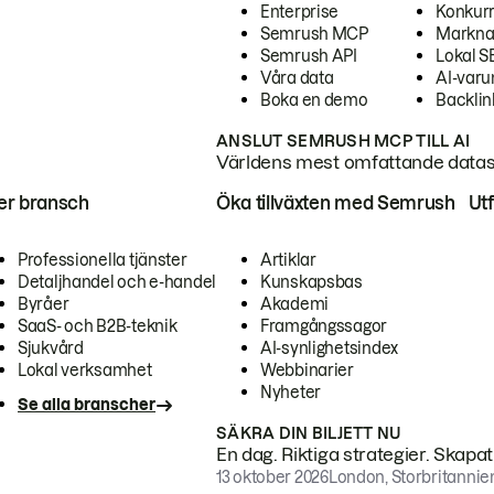
Enterprise
Konkur
Semrush MCP
Markna
Semrush API
Lokal 
Våra data
AI-var
Boka en demo
Backlin
ANSLUT SEMRUSH MCP TILL AI
Världens mest omfattande dataset
ter bransch
Öka tillväxten med Semrush
Ut
Professionella tjänster
Artiklar
Detaljhandel och e-handel
Kunskapsbas
Byråer
Akademi
SaaS- och B2B-teknik
Framgångssagor
Sjukvård
AI-synlighetsindex
Lokal verksamhet
Webbinarier
Nyheter
Se alla branscher
SÄKRA DIN BILJETT NU
En dag. Riktiga strategier. Skapa
13 oktober 2026
London, Storbritannie