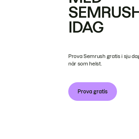
SEMRUS
IDAG
Prova Semrush gratis i sju da
när som helst.
Prova gratis