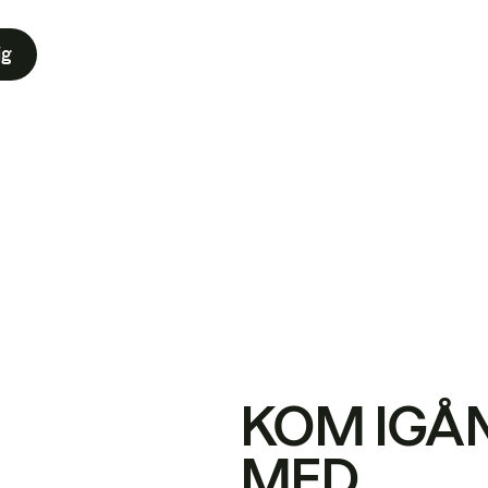
ig
KOM IGÅ
MED