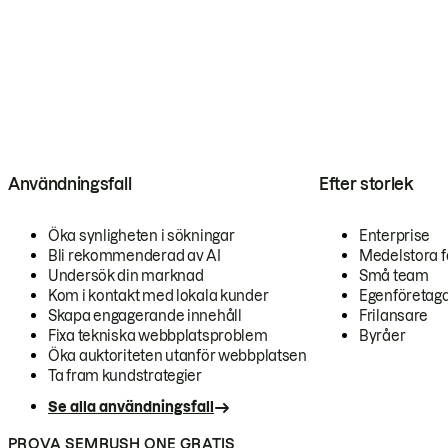
Användningsfall
Efter storlek
Öka synligheten i sökningar
Enterprise
Bli rekommenderad av AI
Medelstora f
Undersök din marknad
Små team
Kom i kontakt med lokala kunder
Egenföretag
Skapa engagerande innehåll
Frilansare
Fixa tekniska webbplatsproblem
Byråer
Öka auktoriteten utanför webbplatsen
Ta fram kundstrategier
Se alla användningsfall
PROVA SEMRUSH ONE GRATIS