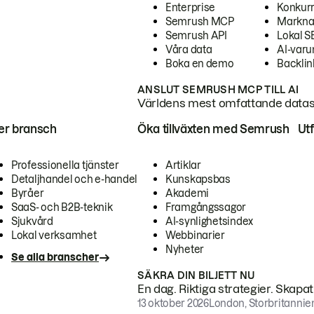
Enterprise
Konkur
Semrush MCP
Markna
Semrush API
Lokal 
Våra data
AI-var
Boka en demo
Backlin
ANSLUT SEMRUSH MCP TILL AI
Världens mest omfattande dataset
ter bransch
Öka tillväxten med Semrush
Ut
Professionella tjänster
Artiklar
Detaljhandel och e-handel
Kunskapsbas
Byråer
Akademi
SaaS- och B2B-teknik
Framgångssagor
Sjukvård
AI-synlighetsindex
Lokal verksamhet
Webbinarier
Nyheter
Se alla branscher
SÄKRA DIN BILJETT NU
En dag. Riktiga strategier. Skapa
13 oktober 2026
London, Storbritannie