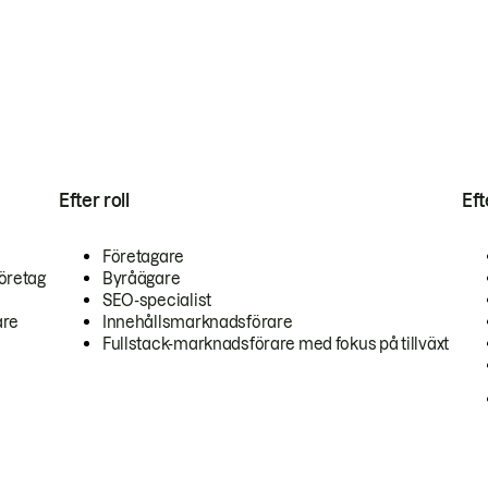
Efter roll
Ef
Företagare
öretag
Byråägare
SEO-specialist
are
Innehållsmarknadsförare
Fullstack-marknadsförare med fokus på tillväxt