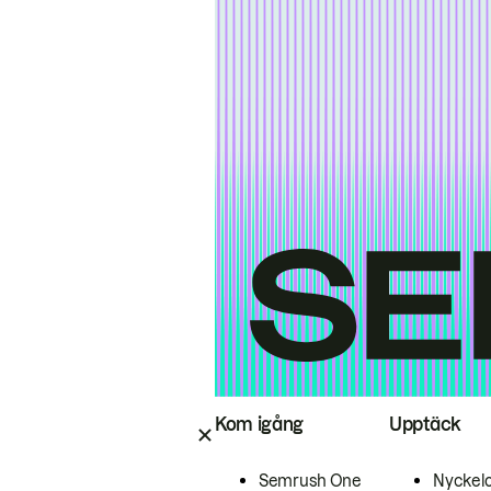
Kom igång
Upptäck
Semrush One
Nyckel