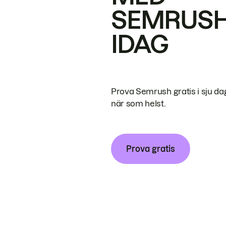
SEMRUS
IDAG
Prova Semrush gratis i sju da
när som helst.
Prova gratis