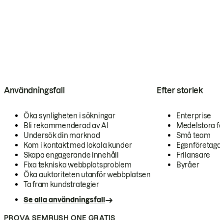
Användningsfall
Efter storlek
Öka synligheten i sökningar
Enterprise
Bli rekommenderad av AI
Medelstora f
Undersök din marknad
Små team
Kom i kontakt med lokala kunder
Egenföretag
Skapa engagerande innehåll
Frilansare
Fixa tekniska webbplatsproblem
Byråer
Öka auktoriteten utanför webbplatsen
Ta fram kundstrategier
Se alla användningsfall
PROVA SEMRUSH ONE GRATIS