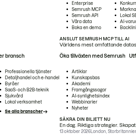
Enterprise
Konkur
Semrush MCP
Markna
Semrush API
Lokal 
Våra data
AI-var
Boka en demo
Backlin
ANSLUT SEMRUSH MCP TILL AI
Världens mest omfattande dataset
ter bransch
Öka tillväxten med Semrush
Ut
Professionella tjänster
Artiklar
Detaljhandel och e-handel
Kunskapsbas
Byråer
Akademi
SaaS- och B2B-teknik
Framgångssagor
Sjukvård
AI-synlighetsindex
Lokal verksamhet
Webbinarier
Nyheter
Se alla branscher
SÄKRA DIN BILJETT NU
En dag. Riktiga strategier. Skapa
13 oktober 2026
London, Storbritannie