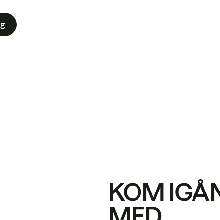
ig
KOM IGÅ
MED