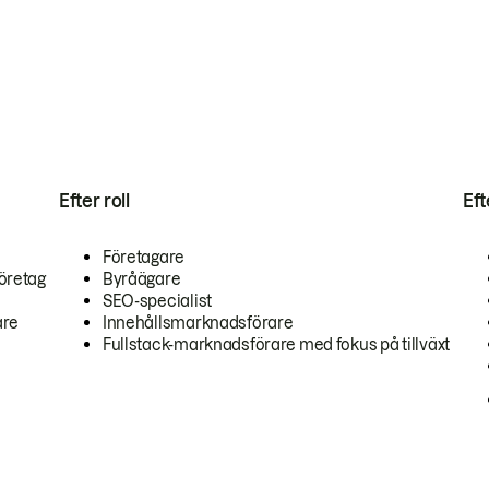
Efter roll
Ef
Företagare
öretag
Byråägare
SEO-specialist
are
Innehållsmarknadsförare
Fullstack-marknadsförare med fokus på tillväxt