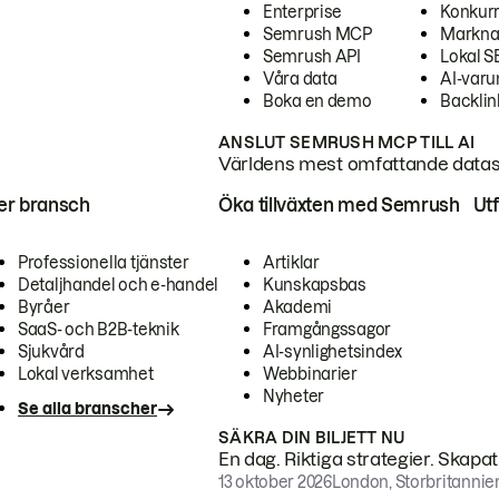
Enterprise
Konkur
Semrush MCP
Markna
Semrush API
Lokal 
Våra data
AI-var
Boka en demo
Backlin
ANSLUT SEMRUSH MCP TILL AI
Världens mest omfattande dataset
ter bransch
Öka tillväxten med Semrush
Ut
Professionella tjänster
Artiklar
Detaljhandel och e-handel
Kunskapsbas
Byråer
Akademi
SaaS- och B2B-teknik
Framgångssagor
Sjukvård
AI-synlighetsindex
Lokal verksamhet
Webbinarier
Nyheter
Se alla branscher
SÄKRA DIN BILJETT NU
En dag. Riktiga strategier. Skapa
13 oktober 2026
London, Storbritannie