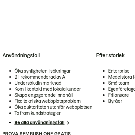
Användningsfall
Efter storlek
Öka synligheten i sökningar
Enterprise
Bli rekommenderad av AI
Medelstora f
Undersök din marknad
Små team
Kom i kontakt med lokala kunder
Egenföretag
Skapa engagerande innehåll
Frilansare
Fixa tekniska webbplatsproblem
Byråer
Öka auktoriteten utanför webbplatsen
Ta fram kundstrategier
Se alla användningsfall
PROVA SEMRUSH ONE GRATIS