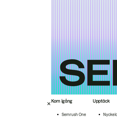
Kom igång
Upptäck
Semrush One
Nyckel