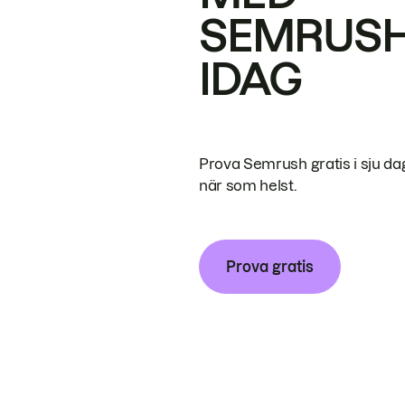
SEMRUS
IDAG
Prova Semrush gratis i sju da
när som helst.
Prova gratis