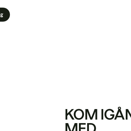
ig
KOM IGÅ
MED