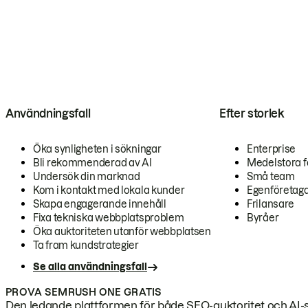
Användningsfall
Efter storlek
Öka synligheten i sökningar
Enterprise
Bli rekommenderad av AI
Medelstora f
Undersök din marknad
Små team
Kom i kontakt med lokala kunder
Egenföretag
Skapa engagerande innehåll
Frilansare
Fixa tekniska webbplatsproblem
Byråer
Öka auktoriteten utanför webbplatsen
Ta fram kundstrategier
Se alla användningsfall
PROVA SEMRUSH ONE GRATIS
Den ledande plattformen för både SEO-auktoritet och AI-s