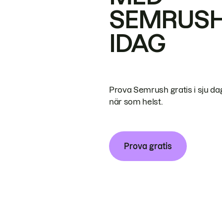
SEMRUS
IDAG
Prova Semrush gratis i sju da
när som helst.
Prova gratis