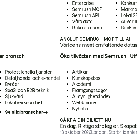
Enterprise
Konkur
Semrush MCP
Markna
Semrush API
Lokal 
Våra data
AI-var
Boka en demo
Backlin
ANSLUT SEMRUSH MCP TILL AI
Världens mest omfattande dataset
ter bransch
Öka tillväxten med Semrush
Ut
Professionella tjänster
Artiklar
Detaljhandel och e-handel
Kunskapsbas
Byråer
Akademi
SaaS- och B2B-teknik
Framgångssagor
Sjukvård
AI-synlighetsindex
Lokal verksamhet
Webbinarier
Nyheter
Se alla branscher
SÄKRA DIN BILJETT NU
En dag. Riktiga strategier. Skapa
13 oktober 2026
London, Storbritannie