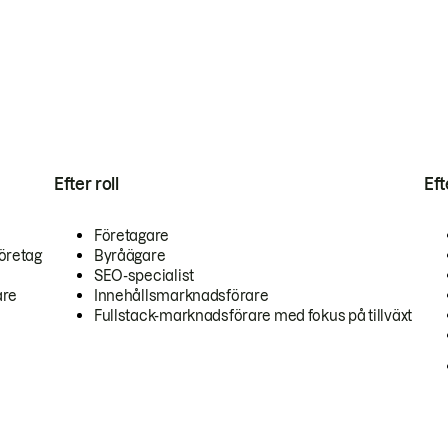
Efter roll
Ef
Företagare
öretag
Byråägare
SEO-specialist
are
Innehållsmarknadsförare
Fullstack-marknadsförare med fokus på tillväxt