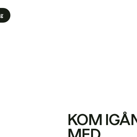
ig
KOM IGÅ
MED