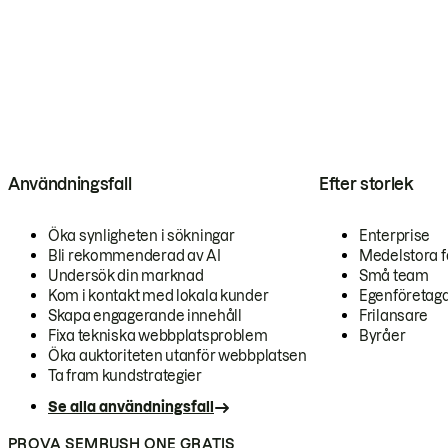
Användningsfall
Efter storlek
Öka synligheten i sökningar
Enterprise
Bli rekommenderad av AI
Medelstora f
Undersök din marknad
Små team
Kom i kontakt med lokala kunder
Egenföretag
Skapa engagerande innehåll
Frilansare
Fixa tekniska webbplatsproblem
Byråer
Öka auktoriteten utanför webbplatsen
Ta fram kundstrategier
Se alla användningsfall
PROVA SEMRUSH ONE GRATIS