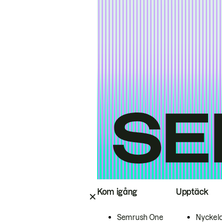
Kom igång
Upptäck
Semrush One
Nyckel