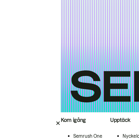
Kom igång
Upptäck
Semrush One
Nyckel