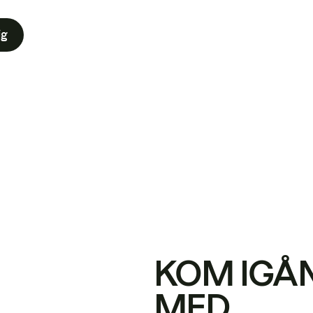
ig
KOM IGÅ
MED