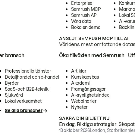
Enterprise
Konkur
Semrush MCP
Markna
Semrush API
Lokal 
Våra data
AI-var
Boka en demo
Backlin
ANSLUT SEMRUSH MCP TILL AI
Världens mest omfattande dataset
ter bransch
Öka tillväxten med Semrush
Ut
Professionella tjänster
Artiklar
Detaljhandel och e-handel
Kunskapsbas
Byråer
Akademi
SaaS- och B2B-teknik
Framgångssagor
Sjukvård
AI-synlighetsindex
Lokal verksamhet
Webbinarier
Nyheter
Se alla branscher
SÄKRA DIN BILJETT NU
En dag. Riktiga strategier. Skapa
13 oktober 2026
London, Storbritannie