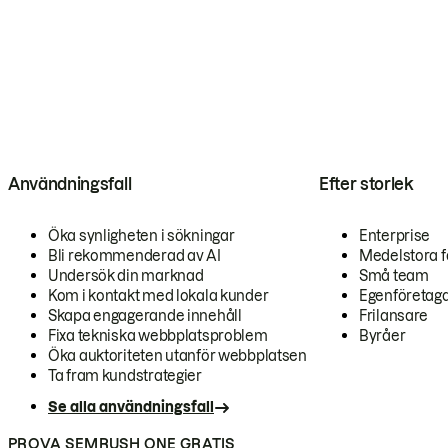
Användningsfall
Efter storlek
Öka synligheten i sökningar
Enterprise
Bli rekommenderad av AI
Medelstora f
Undersök din marknad
Små team
Kom i kontakt med lokala kunder
Egenföretag
Skapa engagerande innehåll
Frilansare
Fixa tekniska webbplatsproblem
Byråer
Öka auktoriteten utanför webbplatsen
Ta fram kundstrategier
Se alla användningsfall
PROVA SEMRUSH ONE GRATIS