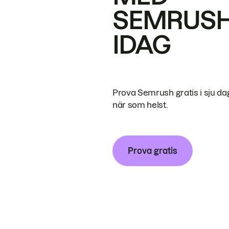
SEMRUS
IDAG
Prova Semrush gratis i sju da
när som helst.
Prova gratis