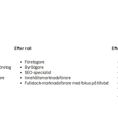
Efter roll
Ef
Företagare
öretag
Byråägare
SEO-specialist
are
Innehållsmarknadsförare
Fullstack-marknadsförare med fokus på tillväxt