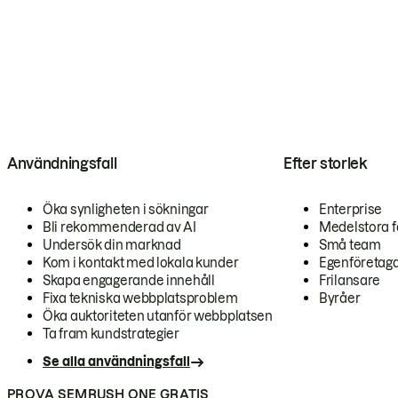
Användningsfall
Efter storlek
Öka synligheten i sökningar
Enterprise
Bli rekommenderad av AI
Medelstora f
Undersök din marknad
Små team
Kom i kontakt med lokala kunder
Egenföretag
Skapa engagerande innehåll
Frilansare
Fixa tekniska webbplatsproblem
Byråer
Öka auktoriteten utanför webbplatsen
Ta fram kundstrategier
Se alla användningsfall
PROVA SEMRUSH ONE GRATIS