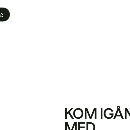
ig
KOM IGÅ
MED