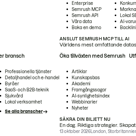
Enterprise
Konkur
Semrush MCP
Markna
Semrush API
Lokal 
Våra data
AI-var
Boka en demo
Backlin
ANSLUT SEMRUSH MCP TILL AI
Världens mest omfattande dataset
ter bransch
Öka tillväxten med Semrush
Ut
Professionella tjänster
Artiklar
Detaljhandel och e-handel
Kunskapsbas
Byråer
Akademi
SaaS- och B2B-teknik
Framgångssagor
Sjukvård
AI-synlighetsindex
Lokal verksamhet
Webbinarier
Nyheter
Se alla branscher
SÄKRA DIN BILJETT NU
En dag. Riktiga strategier. Skapa
13 oktober 2026
London, Storbritannie