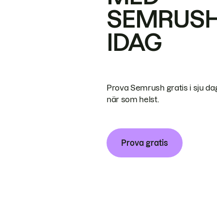
SEMRUS
IDAG
Prova Semrush gratis i sju da
när som helst.
Prova gratis