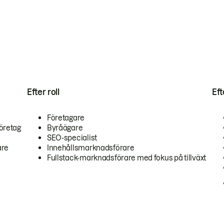
Efter roll
Ef
Företagare
öretag
Byråägare
SEO-specialist
are
Innehållsmarknadsförare
Fullstack-marknadsförare med fokus på tillväxt