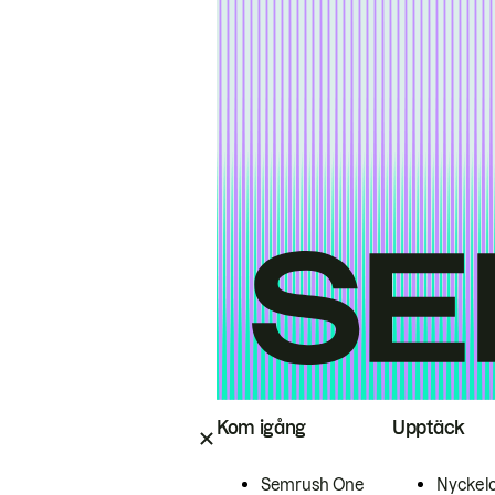
Kom igång
Upptäck
Semrush One
Nyckel