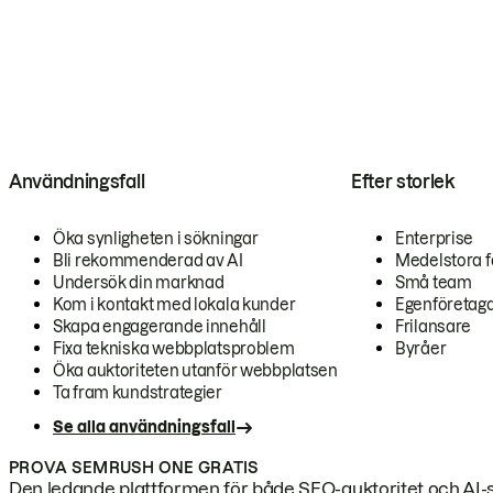
Användningsfall
Efter storlek
Öka synligheten i sökningar
Enterprise
Bli rekommenderad av AI
Medelstora f
Undersök din marknad
Små team
Kom i kontakt med lokala kunder
Egenföretag
Skapa engagerande innehåll
Frilansare
Fixa tekniska webbplatsproblem
Byråer
Öka auktoriteten utanför webbplatsen
Ta fram kundstrategier
Se alla användningsfall
PROVA SEMRUSH ONE GRATIS
Den ledande plattformen för både SEO-auktoritet och AI-s