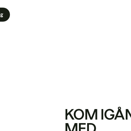
ig
KOM IGÅ
MED