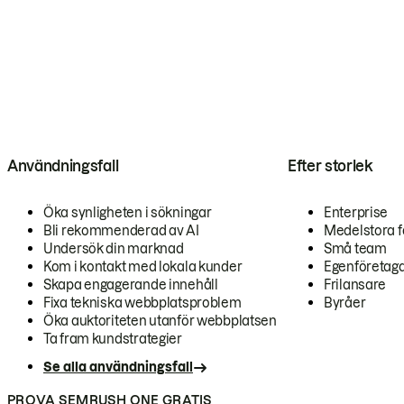
Användningsfall
Efter storlek
Öka synligheten i sökningar
Enterprise
Bli rekommenderad av AI
Medelstora f
Undersök din marknad
Små team
Kom i kontakt med lokala kunder
Egenföretag
Skapa engagerande innehåll
Frilansare
Fixa tekniska webbplatsproblem
Byråer
Öka auktoriteten utanför webbplatsen
Ta fram kundstrategier
Se alla användningsfall
PROVA SEMRUSH ONE GRATIS