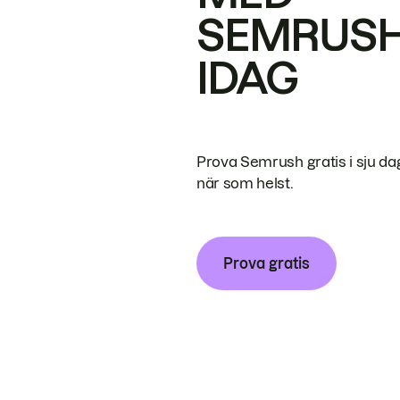
SEMRUS
IDAG
Prova Semrush gratis i sju da
när som helst.
Prova gratis