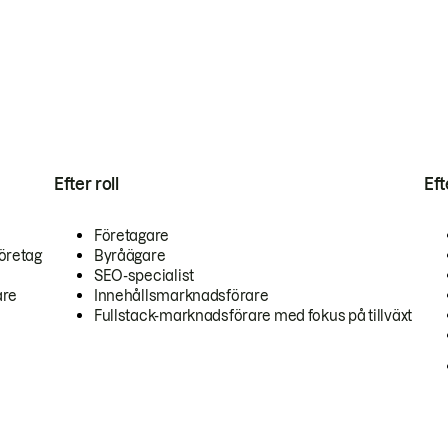
Efter roll
Ef
Företagare
öretag
Byråägare
SEO-specialist
are
Innehållsmarknadsförare
Fullstack-marknadsförare med fokus på tillväxt