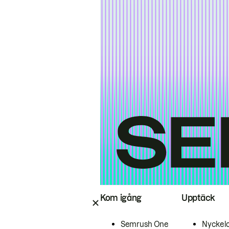
Kom igång
Upptäck
Semrush One
Nyckel