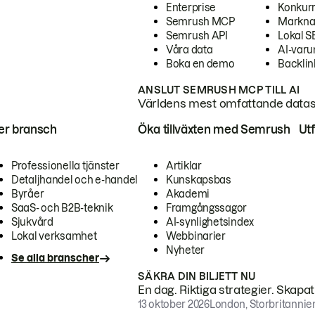
Enterprise
Konkur
Semrush MCP
Markna
Semrush API
Lokal 
Våra data
AI-var
Boka en demo
Backlin
ANSLUT SEMRUSH MCP TILL AI
Världens mest omfattande dataset
ter bransch
Öka tillväxten med Semrush
Ut
Professionella tjänster
Artiklar
Detaljhandel och e-handel
Kunskapsbas
Byråer
Akademi
SaaS- och B2B-teknik
Framgångssagor
Sjukvård
AI-synlighetsindex
Lokal verksamhet
Webbinarier
Nyheter
Se alla branscher
SÄKRA DIN BILJETT NU
En dag. Riktiga strategier. Skapa
13 oktober 2026
London, Storbritannie