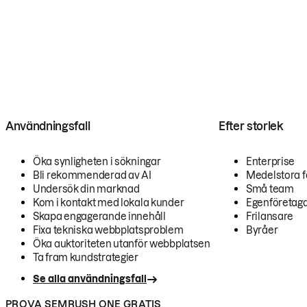
Användningsfall
Efter storlek
Öka synligheten i sökningar
Enterprise
Bli rekommenderad av AI
Medelstora f
Undersök din marknad
Små team
Kom i kontakt med lokala kunder
Egenföretag
Skapa engagerande innehåll
Frilansare
Fixa tekniska webbplatsproblem
Byråer
Öka auktoriteten utanför webbplatsen
Ta fram kundstrategier
Se alla användningsfall
PROVA SEMRUSH ONE GRATIS