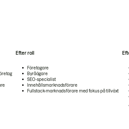
Efter roll
Ef
Företagare
öretag
Byråägare
SEO-specialist
are
Innehållsmarknadsförare
Fullstack-marknadsförare med fokus på tillväxt