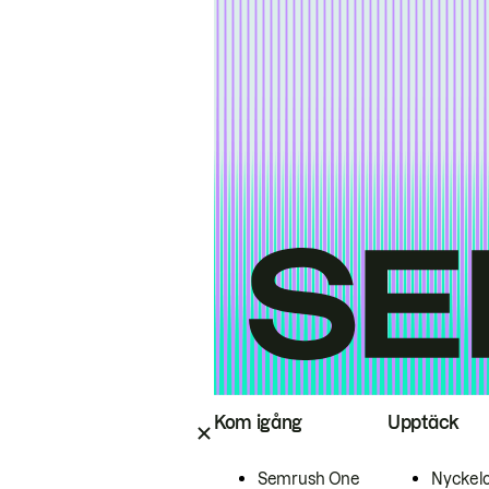
Kom igång
Upptäck
Semrush One
Nyckel