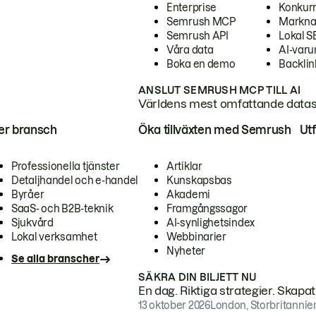
Enterprise
Konkur
Semrush MCP
Markna
Semrush API
Lokal 
Våra data
AI-var
Boka en demo
Backlin
ANSLUT SEMRUSH MCP TILL AI
Världens mest omfattande dataset
ter bransch
Öka tillväxten med Semrush
Ut
Professionella tjänster
Artiklar
Detaljhandel och e-handel
Kunskapsbas
Byråer
Akademi
SaaS- och B2B-teknik
Framgångssagor
Sjukvård
AI-synlighetsindex
Lokal verksamhet
Webbinarier
Nyheter
Se alla branscher
SÄKRA DIN BILJETT NU
En dag. Riktiga strategier. Skapa
13 oktober 2026
London, Storbritannie