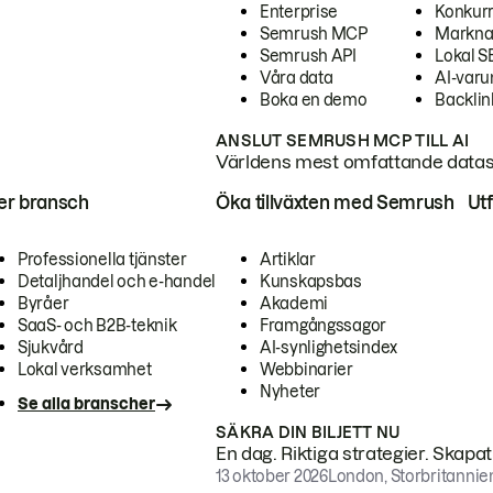
Enterprise
Konkur
Semrush MCP
Markna
Semrush API
Lokal 
Våra data
AI-var
Boka en demo
Backlin
ANSLUT SEMRUSH MCP TILL AI
Världens mest omfattande dataset
ter bransch
Öka tillväxten med Semrush
Ut
Professionella tjänster
Artiklar
Detaljhandel och e-handel
Kunskapsbas
Byråer
Akademi
SaaS- och B2B-teknik
Framgångssagor
Sjukvård
AI-synlighetsindex
Lokal verksamhet
Webbinarier
Nyheter
Se alla branscher
SÄKRA DIN BILJETT NU
En dag. Riktiga strategier. Skapa
13 oktober 2026
London, Storbritannie