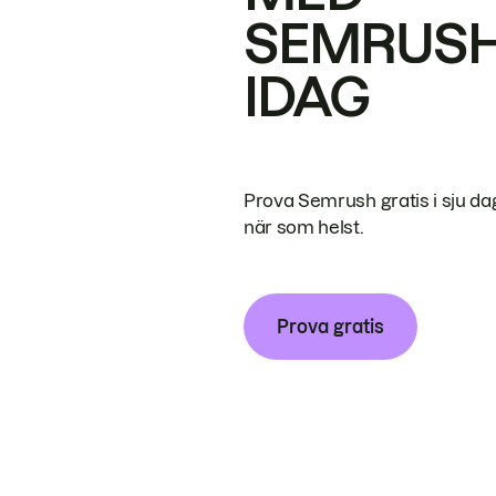
SEMRUS
IDAG
Prova Semrush gratis i sju da
när som helst.
Prova gratis