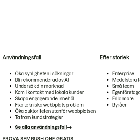
Användningsfall
Efter storlek
Öka synligheten i sökningar
Enterprise
Bli rekommenderad av AI
Medelstora f
Undersök din marknad
Små team
Kom i kontakt med lokala kunder
Egenföretag
Skapa engagerande innehåll
Frilansare
Fixa tekniska webbplatsproblem
Byråer
Öka auktoriteten utanför webbplatsen
Ta fram kundstrategier
Se alla användningsfall
PROVA SEMRUSH ONE GRATIS