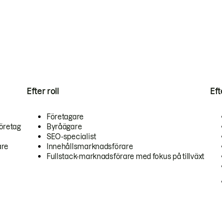
Efter roll
Ef
Företagare
öretag
Byråägare
SEO-specialist
are
Innehållsmarknadsförare
Fullstack-marknadsförare med fokus på tillväxt