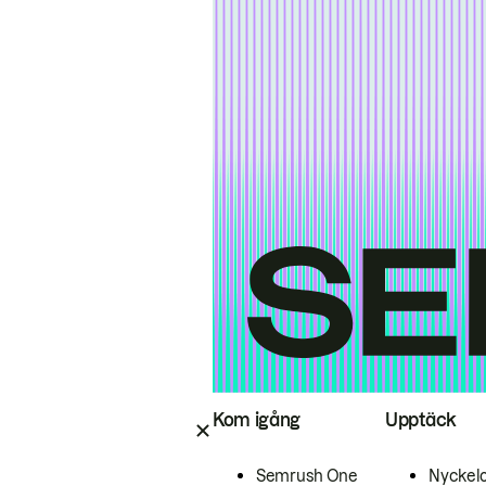
Kom igång
Upptäck
Semrush One
Nyckel