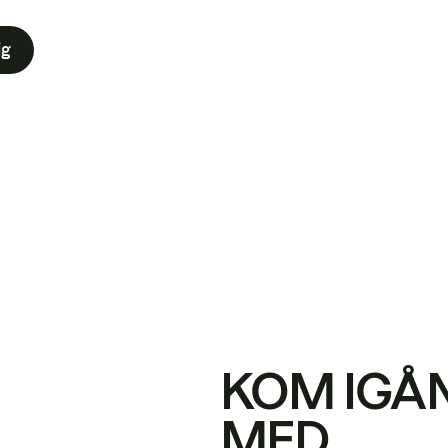
ig
KOM IGÅ
MED