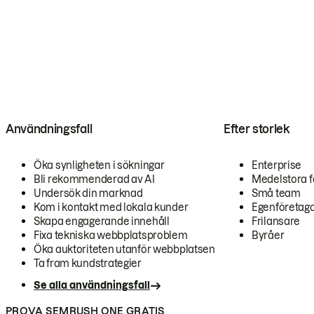
Användningsfall
Efter storlek
Öka synligheten i sökningar
Enterprise
Bli rekommenderad av AI
Medelstora f
Undersök din marknad
Små team
Kom i kontakt med lokala kunder
Egenföretag
Skapa engagerande innehåll
Frilansare
Fixa tekniska webbplatsproblem
Byråer
Öka auktoriteten utanför webbplatsen
Ta fram kundstrategier
Se alla användningsfall
PROVA SEMRUSH ONE GRATIS