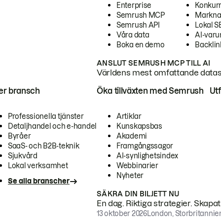
Enterprise
Konkur
Semrush MCP
Markna
Semrush API
Lokal 
Våra data
AI-var
Boka en demo
Backlin
ANSLUT SEMRUSH MCP TILL AI
Världens mest omfattande dataset
ter bransch
Öka tillväxten med Semrush
Ut
Professionella tjänster
Artiklar
Detaljhandel och e-handel
Kunskapsbas
Byråer
Akademi
SaaS- och B2B-teknik
Framgångssagor
Sjukvård
AI-synlighetsindex
Lokal verksamhet
Webbinarier
Nyheter
Se alla branscher
SÄKRA DIN BILJETT NU
En dag. Riktiga strategier. Skapa
13 oktober 2026
London, Storbritannie