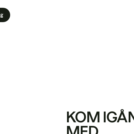
ig
KOM IGÅ
MED