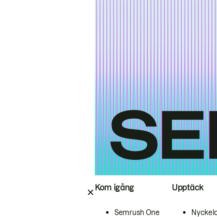
Kom igång
Upptäck
Semrush One
Nyckel