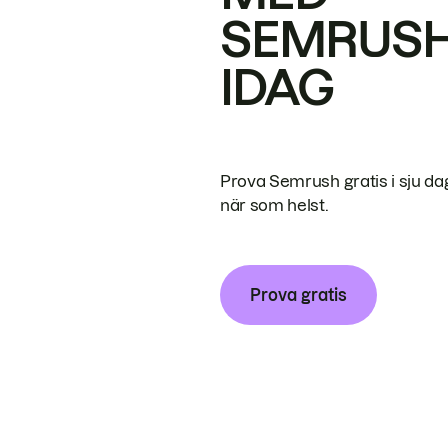
SEMRUS
IDAG
Prova Semrush gratis i sju da
när som helst.
Prova gratis