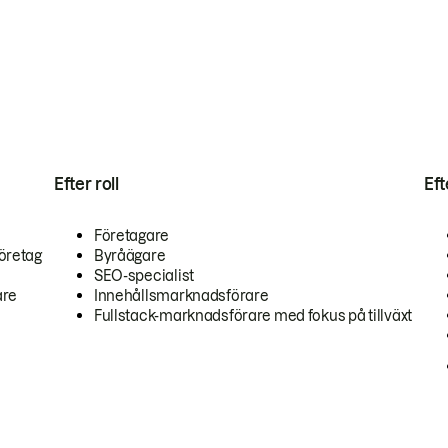
Efter roll
Ef
Företagare
öretag
Byråägare
SEO-specialist
are
Innehållsmarknadsförare
Fullstack-marknadsförare med fokus på tillväxt