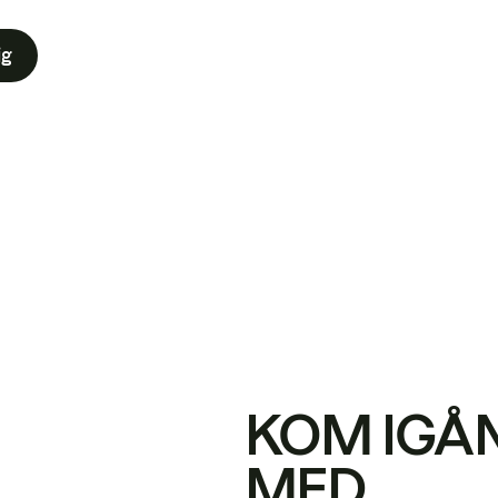
ig
KOM IGÅ
MED