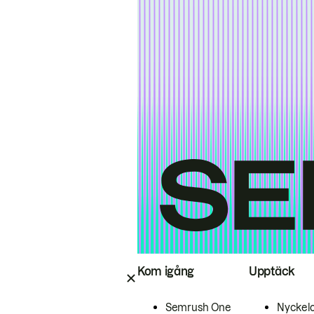
Kom igång
Upptäck
Semrush One
Nyckel