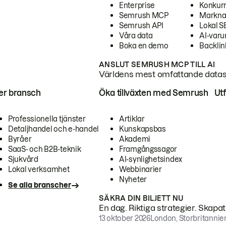
Enterprise
Konkur
Semrush MCP
Markna
Semrush API
Lokal 
Våra data
AI-var
Boka en demo
Backlin
ANSLUT SEMRUSH MCP TILL AI
Världens mest omfattande dataset
ter bransch
Öka tillväxten med Semrush
Ut
Professionella tjänster
Artiklar
Detaljhandel och e-handel
Kunskapsbas
Byråer
Akademi
SaaS- och B2B-teknik
Framgångssagor
Sjukvård
AI-synlighetsindex
Lokal verksamhet
Webbinarier
Nyheter
Se alla branscher
SÄKRA DIN BILJETT NU
En dag. Riktiga strategier. Skapa
13 oktober 2026
London, Storbritannie