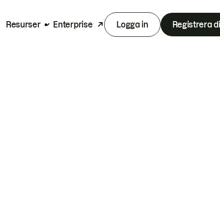
Resurser
Enterprise
Logga in
Registrera d