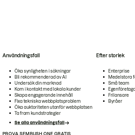
Användningsfall
Efter storlek
Öka synligheten i sökningar
Enterprise
Bli rekommenderad av AI
Medelstora f
Undersök din marknad
Små team
Kom i kontakt med lokala kunder
Egenföretag
Skapa engagerande innehåll
Frilansare
Fixa tekniska webbplatsproblem
Byråer
Öka auktoriteten utanför webbplatsen
Ta fram kundstrategier
Se alla användningsfall
PROVA SEMRUSH ONE GRATIS