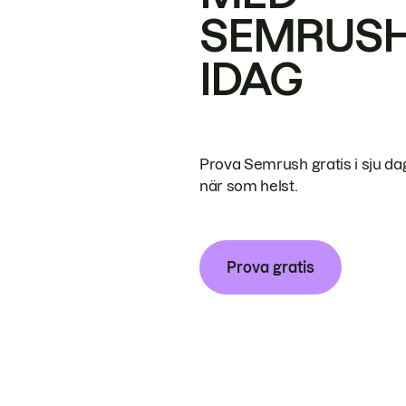
SEMRUS
IDAG
Prova Semrush gratis i sju da
när som helst.
Prova gratis