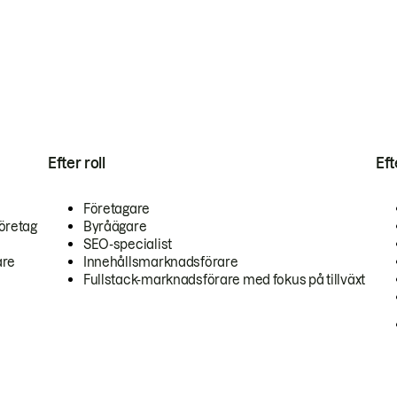
Efter roll
Ef
Företagare
öretag
Byråägare
SEO-specialist
are
Innehållsmarknadsförare
Fullstack-marknadsförare med fokus på tillväxt