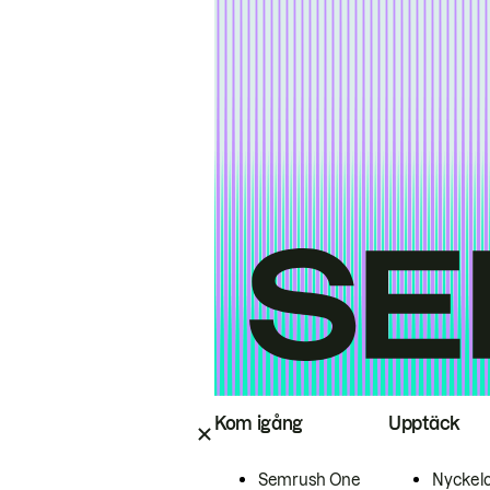
Kom igång
Upptäck
Semrush One
Nyckel