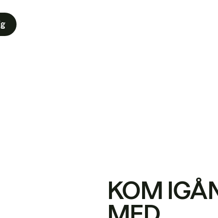
ig
KOM IGÅ
MED