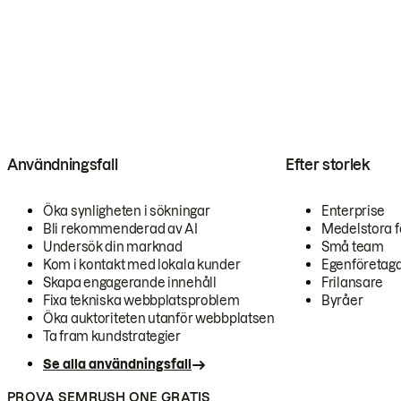
Användningsfall
Efter storlek
Öka synligheten i sökningar
Enterprise
Bli rekommenderad av AI
Medelstora f
Undersök din marknad
Små team
Kom i kontakt med lokala kunder
Egenföretag
Skapa engagerande innehåll
Frilansare
Fixa tekniska webbplatsproblem
Byråer
Öka auktoriteten utanför webbplatsen
Ta fram kundstrategier
Se alla användningsfall
PROVA SEMRUSH ONE GRATIS