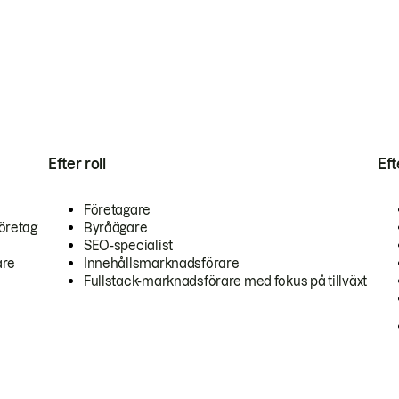
Efter roll
Ef
Företagare
öretag
Byråägare
SEO-specialist
are
Innehållsmarknadsförare
Fullstack-marknadsförare med fokus på tillväxt