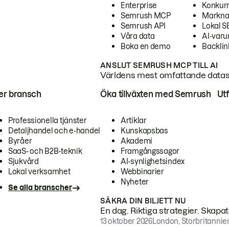
Enterprise
Konkur
Semrush MCP
Markna
Semrush API
Lokal 
Våra data
AI-var
Boka en demo
Backlin
ANSLUT SEMRUSH MCP TILL AI
Världens mest omfattande dataset
ter bransch
Öka tillväxten med Semrush
Ut
Professionella tjänster
Artiklar
Detaljhandel och e-handel
Kunskapsbas
Byråer
Akademi
SaaS- och B2B-teknik
Framgångssagor
Sjukvård
AI-synlighetsindex
Lokal verksamhet
Webbinarier
Nyheter
Se alla branscher
SÄKRA DIN BILJETT NU
En dag. Riktiga strategier. Skapa
13 oktober 2026
London, Storbritannie