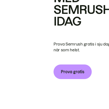
SEMRUS
IDAG
Prova Semrush gratis i sju da
när som helst.
Prova gratis