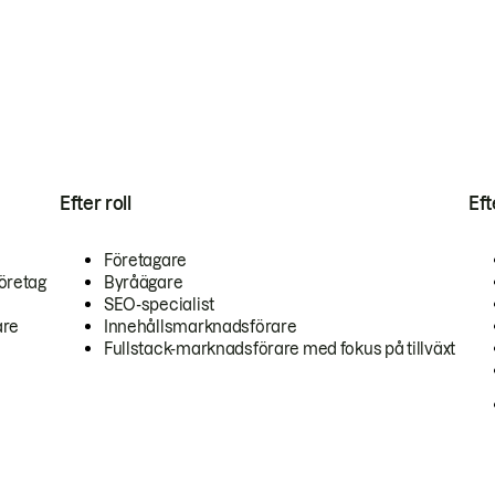
Efter roll
Ef
Företagare
öretag
Byråägare
SEO-specialist
are
Innehållsmarknadsförare
Fullstack-marknadsförare med fokus på tillväxt