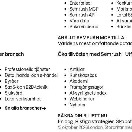
Enterprise
Konkur
Semrush MCP
Markna
Semrush API
Lokal 
Våra data
AI-var
Boka en demo
Backlin
ANSLUT SEMRUSH MCP TILL AI
Världens mest omfattande dataset
ter bransch
Öka tillväxten med Semrush
Ut
Professionella tjänster
Artiklar
Detaljhandel och e-handel
Kunskapsbas
Byråer
Akademi
SaaS- och B2B-teknik
Framgångssagor
Sjukvård
AI-synlighetsindex
Lokal verksamhet
Webbinarier
Nyheter
Se alla branscher
SÄKRA DIN BILJETT NU
En dag. Riktiga strategier. Skapa
13 oktober 2026
London, Storbritannie