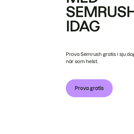
SEMRUS
IDAG
Prova Semrush gratis i sju da
när som helst.
Prova gratis