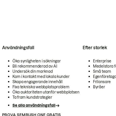
Användningsfall
Efter storlek
Öka synligheten i sökningar
Enterprise
Bli rekommenderad av AI
Medelstora f
Undersök din marknad
Små team
Kom i kontakt med lokala kunder
Egenföretag
Skapa engagerande innehåll
Frilansare
Fixa tekniska webbplatsproblem
Byråer
Öka auktoriteten utanför webbplatsen
Ta fram kundstrategier
Se alla användningsfall
PROVA SEMRUSH ONE GRATIS