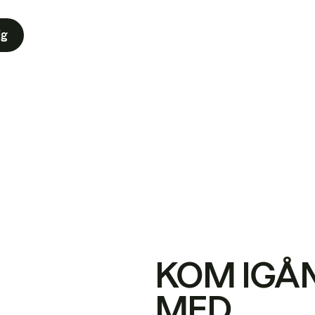
ig
KOM IGÅ
MED