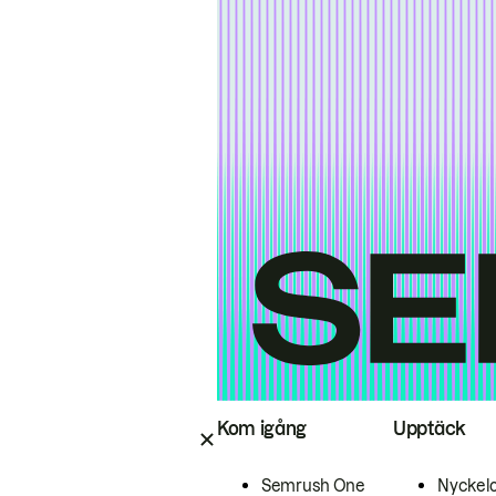
Kom igång
Upptäck
Semrush One
Nyckel