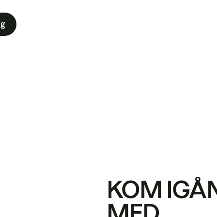
ig
KOM IGÅ
MED