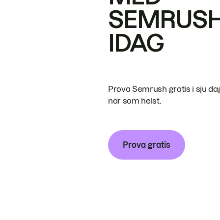
SEMRUS
IDAG
Prova Semrush gratis i sju da
när som helst.
Prova gratis