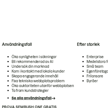
Användningsfall
Efter storlek
Öka synligheten i sökningar
Enterprise
Bli rekommenderad av AI
Medelstora f
Undersök din marknad
Små team
Kom i kontakt med lokala kunder
Egenföretag
Skapa engagerande innehåll
Frilansare
Fixa tekniska webbplatsproblem
Byråer
Öka auktoriteten utanför webbplatsen
Ta fram kundstrategier
Se alla användningsfall
PROVA SEMRUSH ONE GRATIS