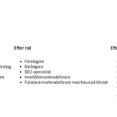
Efter roll
Ef
Företagare
öretag
Byråägare
SEO-specialist
are
Innehållsmarknadsförare
Fullstack-marknadsförare med fokus på tillväxt