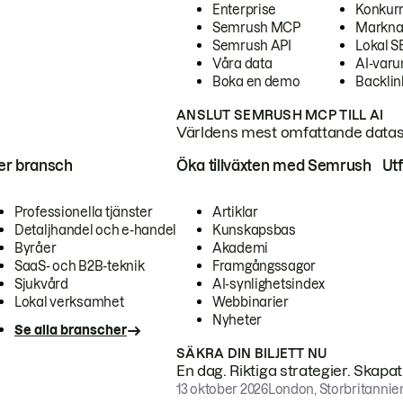
Enterprise
Konkur
Semrush MCP
Markna
Semrush API
Lokal 
Våra data
AI-var
Boka en demo
Backlin
ANSLUT SEMRUSH MCP TILL AI
Världens mest omfattande dataset
ter bransch
Öka tillväxten med Semrush
Ut
Professionella tjänster
Artiklar
Detaljhandel och e-handel
Kunskapsbas
Byråer
Akademi
SaaS- och B2B-teknik
Framgångssagor
Sjukvård
AI-synlighetsindex
Lokal verksamhet
Webbinarier
Nyheter
Se alla branscher
SÄKRA DIN BILJETT NU
En dag. Riktiga strategier. Skapa
13 oktober 2026
London, Storbritannie