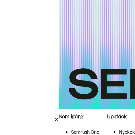
Kom igång
Upptäck
Semrush One
Nyckel