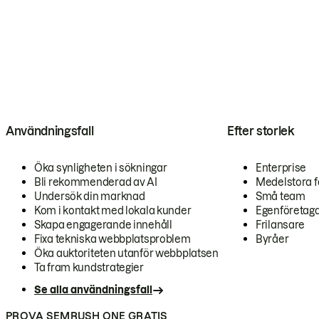
Användningsfall
Efter storlek
Öka synligheten i sökningar
Enterprise
Bli rekommenderad av AI
Medelstora f
Undersök din marknad
Små team
Kom i kontakt med lokala kunder
Egenföretag
Skapa engagerande innehåll
Frilansare
Fixa tekniska webbplatsproblem
Byråer
Öka auktoriteten utanför webbplatsen
Ta fram kundstrategier
Se alla användningsfall
PROVA SEMRUSH ONE GRATIS