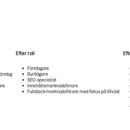
Efter roll
Ef
Företagare
öretag
Byråägare
SEO-specialist
are
Innehållsmarknadsförare
Fullstack-marknadsförare med fokus på tillväxt