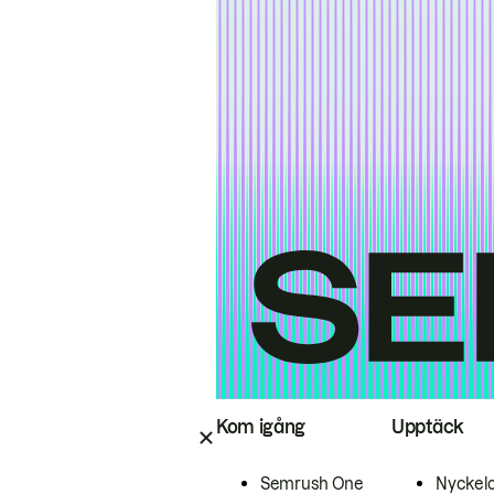
Kom igång
Upptäck
Semrush One
Nyckel