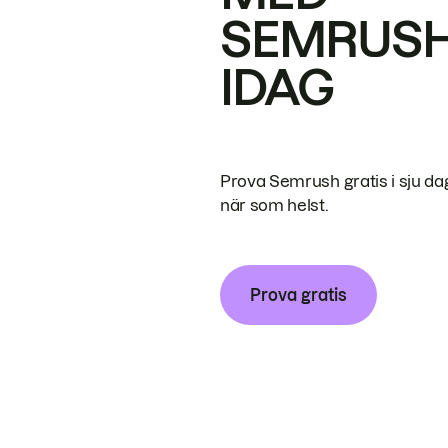
SEMRUS
IDAG
Prova Semrush gratis i sju da
när som helst.
Prova gratis