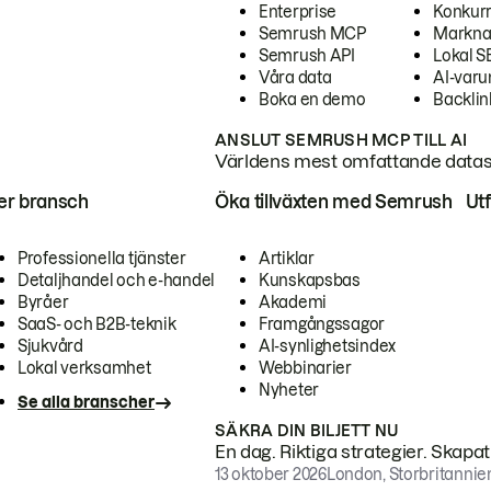
Enterprise
Konkur
Semrush MCP
Markna
Semrush API
Lokal 
Våra data
AI-var
Boka en demo
Backlin
ANSLUT SEMRUSH MCP TILL AI
Världens mest omfattande dataset
ter bransch
Öka tillväxten med Semrush
Ut
Professionella tjänster
Artiklar
Detaljhandel och e-handel
Kunskapsbas
Byråer
Akademi
SaaS- och B2B-teknik
Framgångssagor
Sjukvård
AI-synlighetsindex
Lokal verksamhet
Webbinarier
Nyheter
Se alla branscher
SÄKRA DIN BILJETT NU
En dag. Riktiga strategier. Skapa
13 oktober 2026
London, Storbritannie