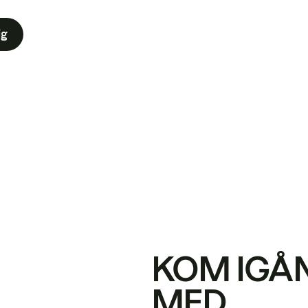
ig
KOM IGÅ
MED