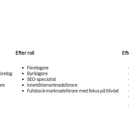
Efter roll
Ef
Företagare
öretag
Byråägare
SEO-specialist
are
Innehållsmarknadsförare
Fullstack-marknadsförare med fokus på tillväxt