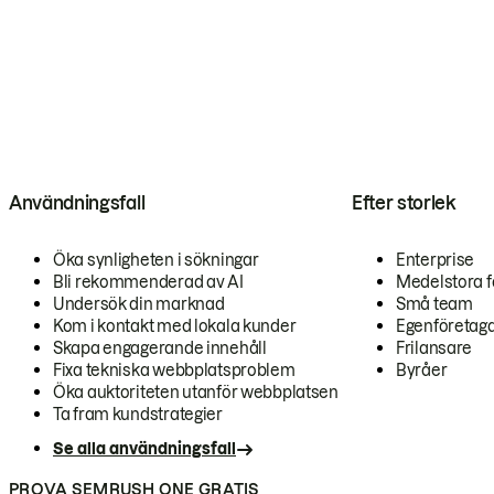
Användningsfall
Efter storlek
Öka synligheten i sökningar
Enterprise
Bli rekommenderad av AI
Medelstora f
Undersök din marknad
Små team
Kom i kontakt med lokala kunder
Egenföretag
Skapa engagerande innehåll
Frilansare
Fixa tekniska webbplatsproblem
Byråer
Öka auktoriteten utanför webbplatsen
Ta fram kundstrategier
Se alla användningsfall
PROVA SEMRUSH ONE GRATIS