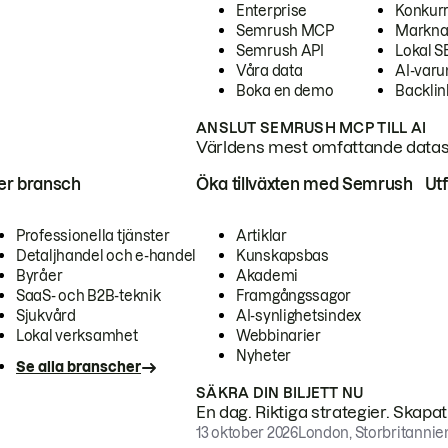
Enterprise
Konkur
Semrush MCP
Markna
Semrush API
Lokal 
Våra data
AI-var
Boka en demo
Backlin
ANSLUT SEMRUSH MCP TILL AI
Världens mest omfattande dataset
ter bransch
Öka tillväxten med Semrush
Ut
Professionella tjänster
Artiklar
Detaljhandel och e-handel
Kunskapsbas
Byråer
Akademi
SaaS- och B2B-teknik
Framgångssagor
Sjukvård
AI-synlighetsindex
Lokal verksamhet
Webbinarier
Nyheter
Se alla branscher
SÄKRA DIN BILJETT NU
En dag. Riktiga strategier. Skapa
13 oktober 2026
London, Storbritannie