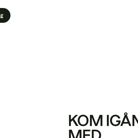
ig
KOM IGÅ
MED