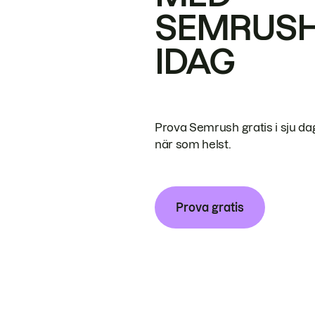
SEMRUS
IDAG
Prova Semrush gratis i sju da
när som helst.
Prova gratis