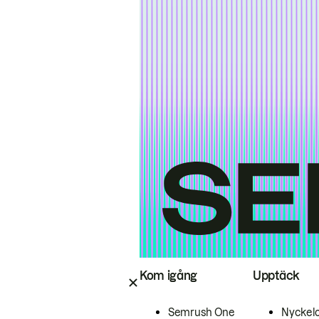
Kom igång
Upptäck
Semrush One
Nyckel