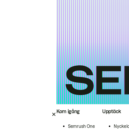
Kom igång
Upptäck
Semrush One
Nyckel