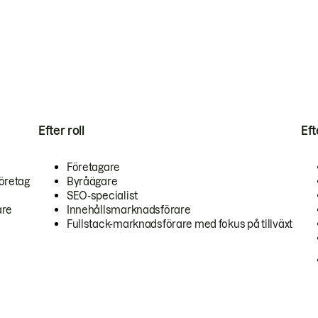
Efter roll
Ef
Företagare
öretag
Byråägare
SEO-specialist
are
Innehållsmarknadsförare
Fullstack-marknadsförare med fokus på tillväxt