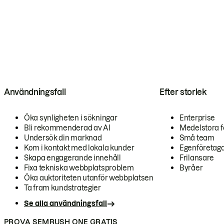
Användningsfall
Efter storlek
Öka synligheten i sökningar
Enterprise
Bli rekommenderad av AI
Medelstora f
Undersök din marknad
Små team
Kom i kontakt med lokala kunder
Egenföretag
Skapa engagerande innehåll
Frilansare
Fixa tekniska webbplatsproblem
Byråer
Öka auktoriteten utanför webbplatsen
Ta fram kundstrategier
Se alla användningsfall
PROVA SEMRUSH ONE GRATIS