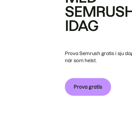
SEMRUS
IDAG
Prova Semrush gratis i sju da
när som helst.
Prova gratis