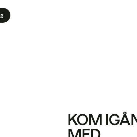
ig
KOM IGÅ
MED