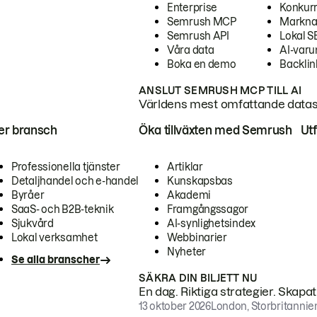
Enterprise
Konkur
Semrush MCP
Markna
Semrush API
Lokal 
Våra data
AI-var
Boka en demo
Backlin
ANSLUT SEMRUSH MCP TILL AI
Världens mest omfattande dataset
ter bransch
Öka tillväxten med Semrush
Ut
Professionella tjänster
Artiklar
Detaljhandel och e-handel
Kunskapsbas
Byråer
Akademi
SaaS- och B2B-teknik
Framgångssagor
Sjukvård
AI-synlighetsindex
Lokal verksamhet
Webbinarier
Nyheter
Se alla branscher
SÄKRA DIN BILJETT NU
En dag. Riktiga strategier. Skapa
13 oktober 2026
London, Storbritannie