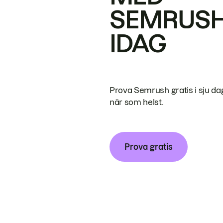
SEMRUS
IDAG
Prova Semrush gratis i sju da
när som helst.
Prova gratis