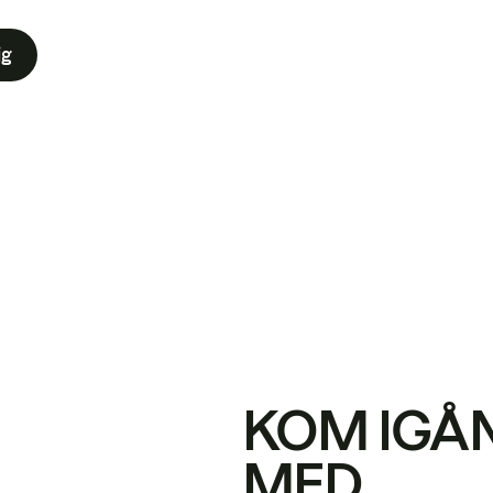
ig
KOM IGÅ
MED