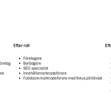
Efter roll
Ef
Företagare
öretag
Byråägare
SEO-specialist
are
Innehållsmarknadsförare
Fullstack-marknadsförare med fokus på tillväxt