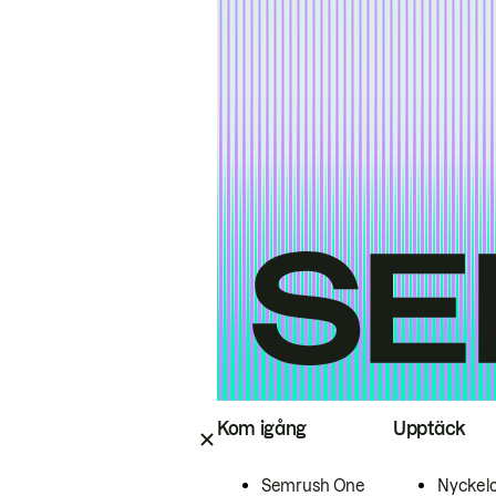
Kom igång
Upptäck
Semrush One
Nyckel