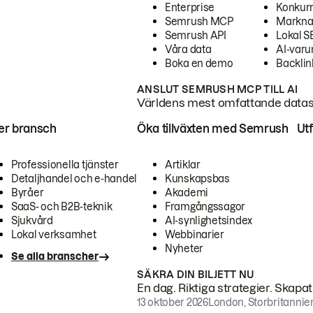
Enterprise
Konkur
Semrush MCP
Markna
Semrush API
Lokal 
Våra data
AI-var
Boka en demo
Backlin
ANSLUT SEMRUSH MCP TILL AI
Världens mest omfattande dataset
ter bransch
Öka tillväxten med Semrush
Ut
Professionella tjänster
Artiklar
Detaljhandel och e-handel
Kunskapsbas
Byråer
Akademi
SaaS- och B2B-teknik
Framgångssagor
Sjukvård
AI-synlighetsindex
Lokal verksamhet
Webbinarier
Nyheter
Se alla branscher
SÄKRA DIN BILJETT NU
En dag. Riktiga strategier. Skapa
13 oktober 2026
London, Storbritannie