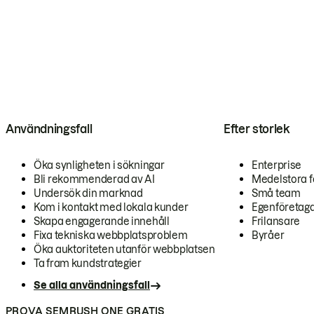
Användningsfall
Efter storlek
Öka synligheten i sökningar
Enterprise
Bli rekommenderad av AI
Medelstora f
Undersök din marknad
Små team
Kom i kontakt med lokala kunder
Egenföretag
Skapa engagerande innehåll
Frilansare
Fixa tekniska webbplatsproblem
Byråer
Öka auktoriteten utanför webbplatsen
Ta fram kundstrategier
Se alla användningsfall
PROVA SEMRUSH ONE GRATIS