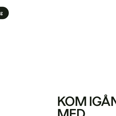
ig
KOM IGÅ
MED