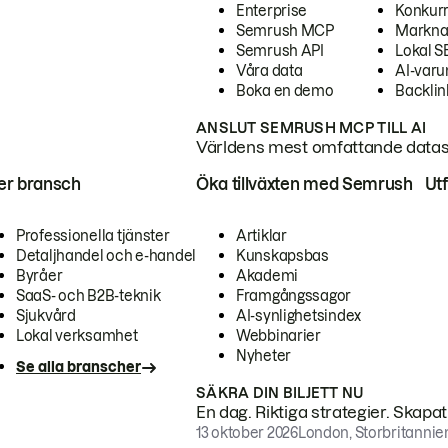
Enterprise
Konkur
Semrush MCP
Markna
Semrush API
Lokal 
Våra data
AI-var
Boka en demo
Backlin
ANSLUT SEMRUSH MCP TILL AI
Världens mest omfattande dataset
ter bransch
Öka tillväxten med Semrush
Ut
Professionella tjänster
Artiklar
Detaljhandel och e-handel
Kunskapsbas
Byråer
Akademi
SaaS- och B2B-teknik
Framgångssagor
Sjukvård
AI-synlighetsindex
Lokal verksamhet
Webbinarier
Nyheter
Se alla branscher
SÄKRA DIN BILJETT NU
En dag. Riktiga strategier. Skapa
13 oktober 2026
London, Storbritannie