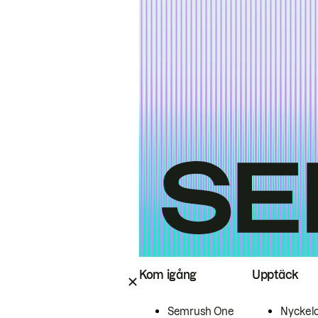
Kom igång
Upptäck
Semrush One
Nyckel