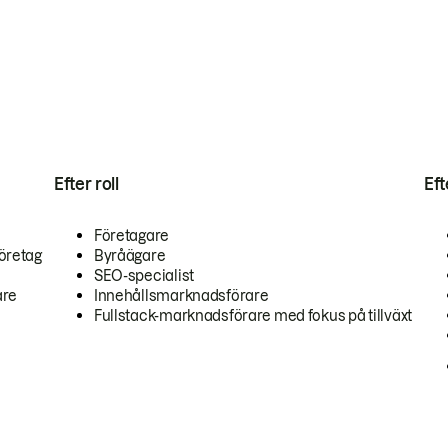
Efter roll
Ef
Företagare
öretag
Byråägare
SEO-specialist
are
Innehållsmarknadsförare
Fullstack-marknadsförare med fokus på tillväxt