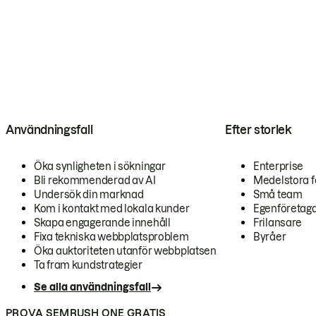
Användningsfall
Efter storlek
Öka synligheten i sökningar
Enterprise
Bli rekommenderad av AI
Medelstora f
Undersök din marknad
Små team
Kom i kontakt med lokala kunder
Egenföretag
Skapa engagerande innehåll
Frilansare
Fixa tekniska webbplatsproblem
Byråer
Öka auktoriteten utanför webbplatsen
Ta fram kundstrategier
Se alla användningsfall
PROVA SEMRUSH ONE GRATIS