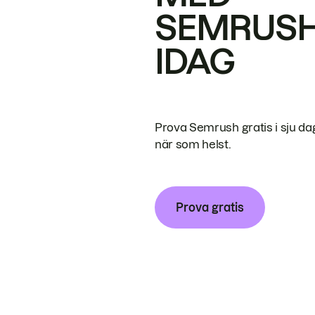
SEMRUS
IDAG
Prova Semrush gratis i sju da
när som helst.
Prova gratis