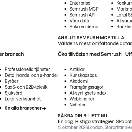
Enterprise
Konkur
Semrush MCP
Markna
Semrush API
Lokal 
Våra data
AI-var
Boka en demo
Backlin
ANSLUT SEMRUSH MCP TILL AI
Världens mest omfattande dataset
ter bransch
Öka tillväxten med Semrush
Ut
Professionella tjänster
Artiklar
Detaljhandel och e-handel
Kunskapsbas
Byråer
Akademi
SaaS- och B2B-teknik
Framgångssagor
Sjukvård
AI-synlighetsindex
Lokal verksamhet
Webbinarier
Nyheter
Se alla branscher
SÄKRA DIN BILJETT NU
En dag. Riktiga strategier. Skapa
13 oktober 2026
London, Storbritannie