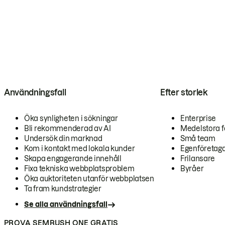
Användningsfall
Efter storlek
Öka synligheten i sökningar
Enterprise
Bli rekommenderad av AI
Medelstora f
Undersök din marknad
Små team
Kom i kontakt med lokala kunder
Egenföretag
Skapa engagerande innehåll
Frilansare
Fixa tekniska webbplatsproblem
Byråer
Öka auktoriteten utanför webbplatsen
Ta fram kundstrategier
Se alla användningsfall
PROVA SEMRUSH ONE GRATIS