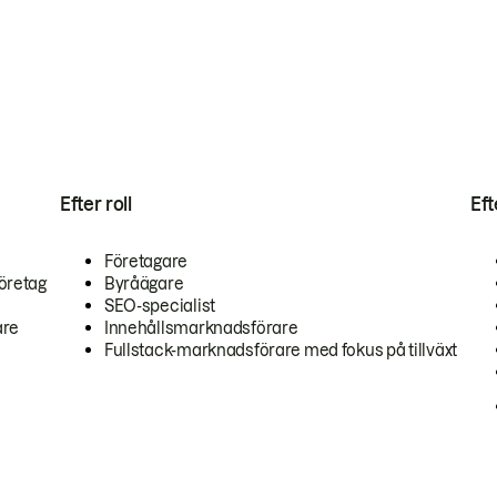
Efter roll
Ef
Företagare
öretag
Byråägare
SEO-specialist
are
Innehållsmarknadsförare
Fullstack-marknadsförare med fokus på tillväxt