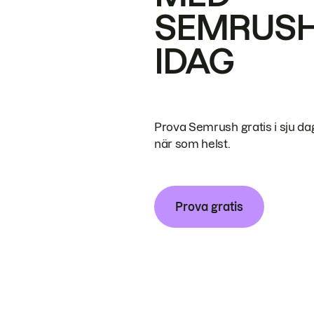
SEMRUS
IDAG
Prova Semrush gratis i sju da
när som helst.
Prova gratis