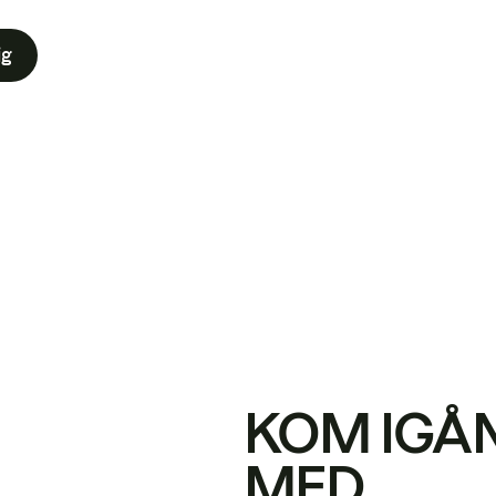
ig
KOM IGÅ
MED