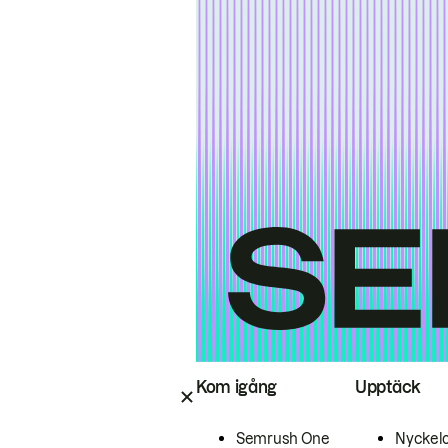
Kom igång
Upptäck
Semrush One
Nyckel