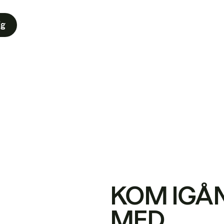
ig
KOM IGÅ
MED