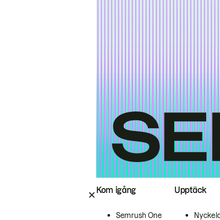
Kom igång
Upptäck
Semrush One
Nyckel