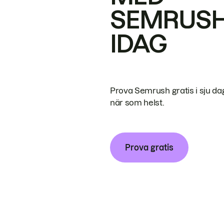
SEMRUS
IDAG
Prova Semrush gratis i sju da
när som helst.
Prova gratis