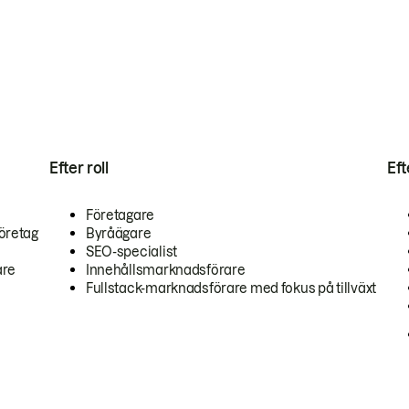
Efter roll
Ef
Företagare
öretag
Byråägare
SEO-specialist
are
Innehållsmarknadsförare
Fullstack-marknadsförare med fokus på tillväxt