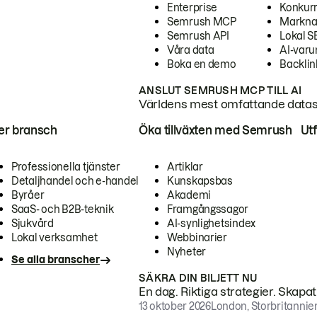
Enterprise
Konkur
Semrush MCP
Markna
Semrush API
Lokal 
Våra data
AI-var
Boka en demo
Backlin
ANSLUT SEMRUSH MCP TILL AI
Världens mest omfattande dataset
ter bransch
Öka tillväxten med Semrush
Ut
Professionella tjänster
Artiklar
Detaljhandel och e-handel
Kunskapsbas
Byråer
Akademi
SaaS- och B2B-teknik
Framgångssagor
Sjukvård
AI-synlighetsindex
Lokal verksamhet
Webbinarier
Nyheter
Se alla branscher
SÄKRA DIN BILJETT NU
En dag. Riktiga strategier. Skapa
13 oktober 2026
London, Storbritannie