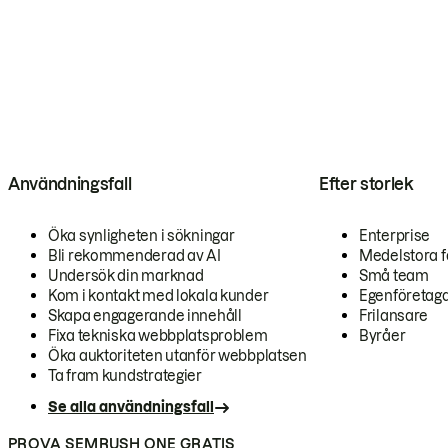
Användningsfall
Efter storlek
Öka synligheten i sökningar
Enterprise
Bli rekommenderad av AI
Medelstora f
Undersök din marknad
Små team
Kom i kontakt med lokala kunder
Egenföretag
Skapa engagerande innehåll
Frilansare
Fixa tekniska webbplatsproblem
Byråer
Öka auktoriteten utanför webbplatsen
Ta fram kundstrategier
Se alla användningsfall
PROVA SEMRUSH ONE GRATIS