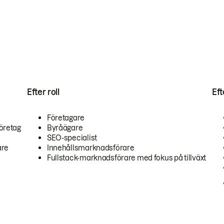
Efter roll
Ef
Företagare
öretag
Byråägare
SEO-specialist
are
Innehållsmarknadsförare
Fullstack-marknadsförare med fokus på tillväxt