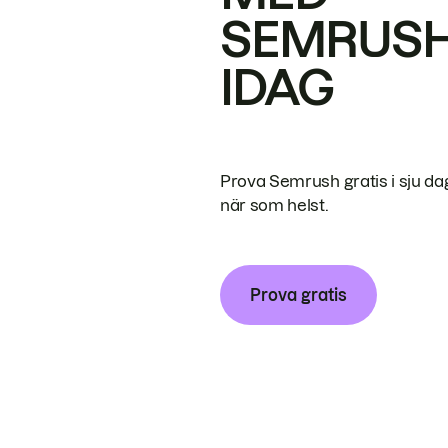
SEMRUS
IDAG
Prova Semrush gratis i sju da
när som helst.
Prova gratis