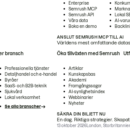
Enterprise
Konkur
Semrush MCP
Markna
Semrush API
Lokal 
Våra data
AI-var
Boka en demo
Backlin
ANSLUT SEMRUSH MCP TILL AI
Världens mest omfattande dataset
ter bransch
Öka tillväxten med Semrush
Ut
Professionella tjänster
Artiklar
Detaljhandel och e-handel
Kunskapsbas
Byråer
Akademi
SaaS- och B2B-teknik
Framgångssagor
Sjukvård
AI-synlighetsindex
Lokal verksamhet
Webbinarier
Nyheter
Se alla branscher
SÄKRA DIN BILJETT NU
En dag. Riktiga strategier. Skapa
13 oktober 2026
London, Storbritannie