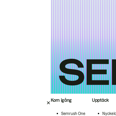
Kom igång
Upptäck
Semrush One
Nyckel