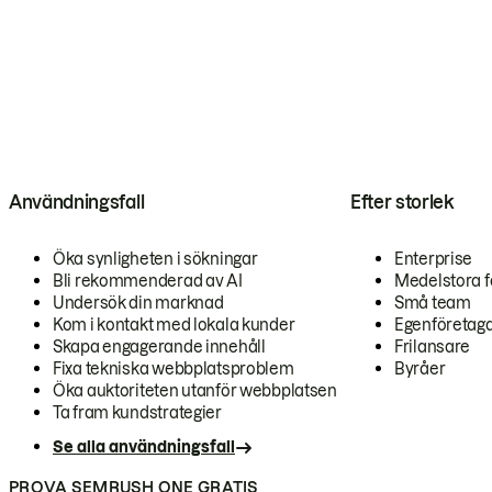
Användningsfall
Efter storlek
Öka synligheten i sökningar
Enterprise
Bli rekommenderad av AI
Medelstora f
Undersök din marknad
Små team
Kom i kontakt med lokala kunder
Egenföretag
Skapa engagerande innehåll
Frilansare
Fixa tekniska webbplatsproblem
Byråer
Öka auktoriteten utanför webbplatsen
Ta fram kundstrategier
Se alla användningsfall
PROVA SEMRUSH ONE GRATIS