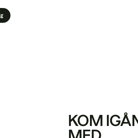
ig
KOM IGÅ
MED