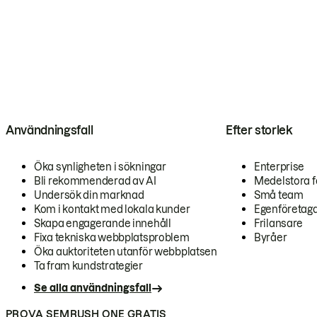
Användningsfall
Efter storlek
Öka synligheten i sökningar
Enterprise
Bli rekommenderad av AI
Medelstora f
Undersök din marknad
Små team
Kom i kontakt med lokala kunder
Egenföretag
Skapa engagerande innehåll
Frilansare
Fixa tekniska webbplatsproblem
Byråer
Öka auktoriteten utanför webbplatsen
Ta fram kundstrategier
Se alla användningsfall
PROVA SEMRUSH ONE GRATIS