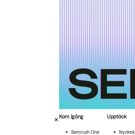
Kom igång
Upptäck
Semrush One
Nyckel