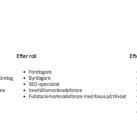
Efter roll
Ef
Företagare
öretag
Byråägare
SEO-specialist
are
Innehållsmarknadsförare
Fullstack-marknadsförare med fokus på tillväxt