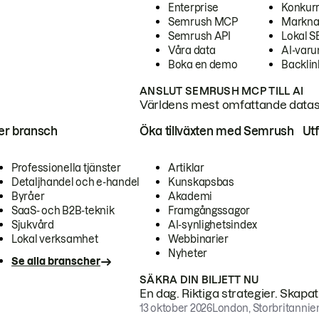
Enterprise
Konkur
Semrush MCP
Markna
Semrush API
Lokal 
Våra data
AI-var
Boka en demo
Backlin
ANSLUT SEMRUSH MCP TILL AI
Världens mest omfattande dataset
ter bransch
Öka tillväxten med Semrush
Ut
Professionella tjänster
Artiklar
Detaljhandel och e-handel
Kunskapsbas
Byråer
Akademi
SaaS- och B2B-teknik
Framgångssagor
Sjukvård
AI-synlighetsindex
Lokal verksamhet
Webbinarier
Nyheter
Se alla branscher
SÄKRA DIN BILJETT NU
En dag. Riktiga strategier. Skapa
13 oktober 2026
London, Storbritannie