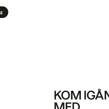
ig
KOM IGÅ
MED