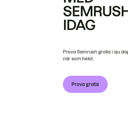
SEMRUS
IDAG
Prova Semrush gratis i sju da
när som helst.
Prova gratis