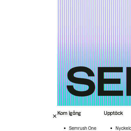
Kom igång
Upptäck
Semrush One
Nyckel