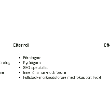
Efter roll
Ef
Företagare
öretag
Byråägare
SEO-specialist
are
Innehållsmarknadsförare
Fullstack-marknadsförare med fokus på tillväxt