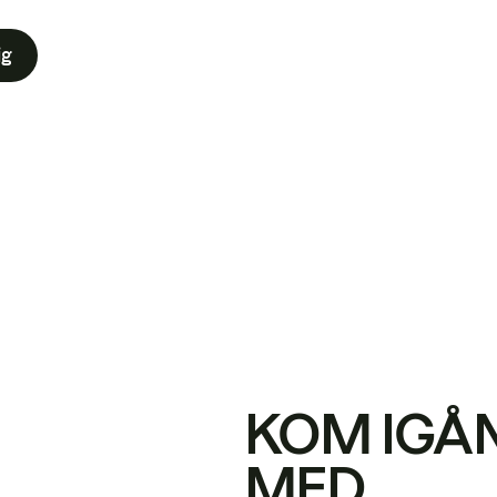
ig
KOM IGÅ
MED