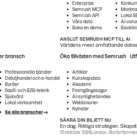
Enterprise
Konkur
Semrush MCP
Markna
Semrush API
Lokal 
Våra data
AI-var
Boka en demo
Backlin
ANSLUT SEMRUSH MCP TILL AI
Världens mest omfattande dataset
ter bransch
Öka tillväxten med Semrush
Ut
Professionella tjänster
Artiklar
Detaljhandel och e-handel
Kunskapsbas
Byråer
Akademi
SaaS- och B2B-teknik
Framgångssagor
Sjukvård
AI-synlighetsindex
Lokal verksamhet
Webbinarier
Nyheter
Se alla branscher
SÄKRA DIN BILJETT NU
En dag. Riktiga strategier. Skapa
13 oktober 2026
London, Storbritannie