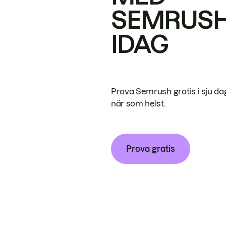
SEMRUS
IDAG
Prova Semrush gratis i sju da
när som helst.
Prova gratis