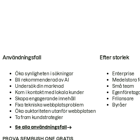
Användningsfall
Efter storlek
Öka synligheten i sökningar
Enterprise
Bli rekommenderad av AI
Medelstora f
Undersök din marknad
Små team
Kom i kontakt med lokala kunder
Egenföretag
Skapa engagerande innehåll
Frilansare
Fixa tekniska webbplatsproblem
Byråer
Öka auktoriteten utanför webbplatsen
Ta fram kundstrategier
Se alla användningsfall
PROVA SEMRUSH ONE GRATIS