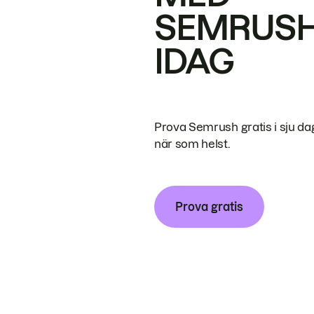
SEMRUS
IDAG
Prova Semrush gratis i sju da
när som helst.
Prova gratis