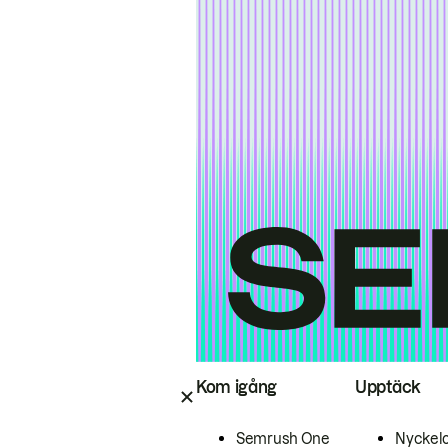
Kom igång
Upptäck
Semrush One
Nyckel