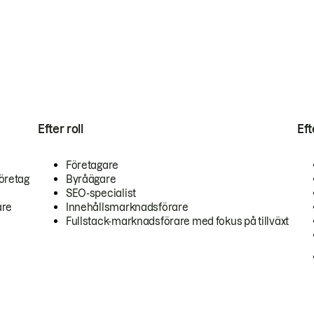
Efter roll
Ef
Företagare
öretag
Byråägare
SEO-specialist
are
Innehållsmarknadsförare
Fullstack-marknadsförare med fokus på tillväxt