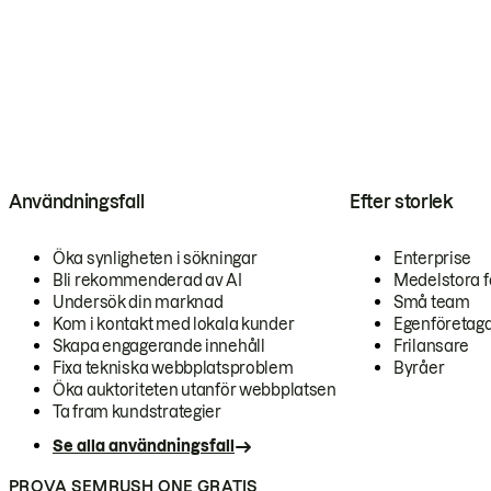
Användningsfall
Efter storlek
Öka synligheten i sökningar
Enterprise
Bli rekommenderad av AI
Medelstora f
Undersök din marknad
Små team
Kom i kontakt med lokala kunder
Egenföretag
Skapa engagerande innehåll
Frilansare
Fixa tekniska webbplatsproblem
Byråer
Öka auktoriteten utanför webbplatsen
Ta fram kundstrategier
Se alla användningsfall
PROVA SEMRUSH ONE GRATIS