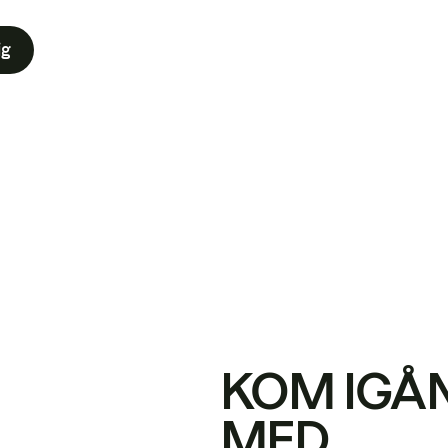
ig
KOM IGÅ
MED