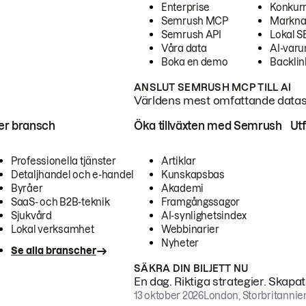
Enterprise
Konkur
Semrush MCP
Markna
Semrush API
Lokal 
Våra data
AI-var
Boka en demo
Backlin
ANSLUT SEMRUSH MCP TILL AI
Världens mest omfattande dataset
ter bransch
Öka tillväxten med Semrush
Ut
Professionella tjänster
Artiklar
Detaljhandel och e-handel
Kunskapsbas
Byråer
Akademi
SaaS- och B2B-teknik
Framgångssagor
Sjukvård
AI-synlighetsindex
Lokal verksamhet
Webbinarier
Nyheter
Se alla branscher
SÄKRA DIN BILJETT NU
En dag. Riktiga strategier. Skapa
13 oktober 2026
London, Storbritannie