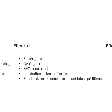
Efter roll
Ef
Företagare
öretag
Byråägare
SEO-specialist
are
Innehållsmarknadsförare
Fullstack-marknadsförare med fokus på tillväxt