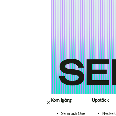
Kom igång
Upptäck
Semrush One
Nyckel