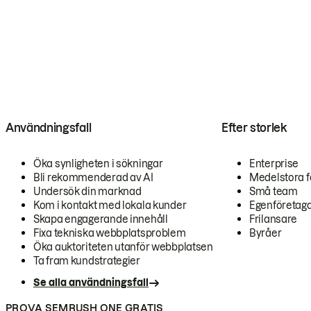
Användningsfall
Efter storlek
Öka synligheten i sökningar
Enterprise
Bli rekommenderad av AI
Medelstora f
Undersök din marknad
Små team
Kom i kontakt med lokala kunder
Egenföretag
Skapa engagerande innehåll
Frilansare
Fixa tekniska webbplatsproblem
Byråer
Öka auktoriteten utanför webbplatsen
Ta fram kundstrategier
Se alla användningsfall
PROVA SEMRUSH ONE GRATIS