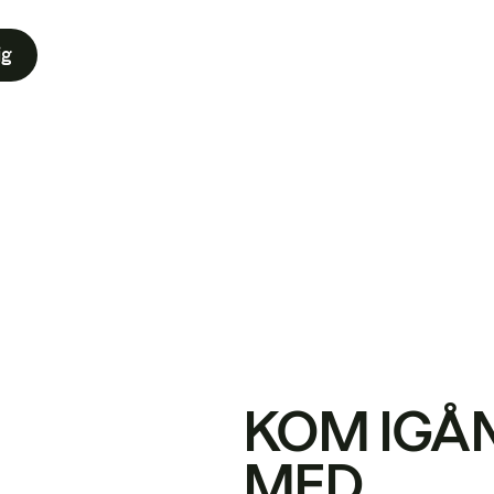
ig
KOM IGÅ
MED