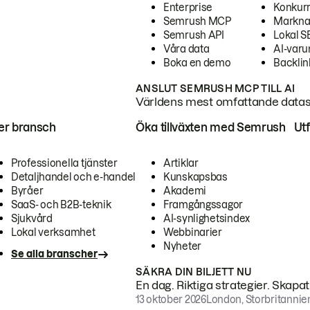
Enterprise
Konkur
Semrush MCP
Markna
Semrush API
Lokal 
Våra data
AI-var
Boka en demo
Backlin
ANSLUT SEMRUSH MCP TILL AI
Världens mest omfattande dataset
ter bransch
Öka tillväxten med Semrush
Ut
Professionella tjänster
Artiklar
Detaljhandel och e-handel
Kunskapsbas
Byråer
Akademi
SaaS- och B2B-teknik
Framgångssagor
Sjukvård
AI-synlighetsindex
Lokal verksamhet
Webbinarier
Nyheter
Se alla branscher
SÄKRA DIN BILJETT NU
En dag. Riktiga strategier. Skapa
13 oktober 2026
London, Storbritannie