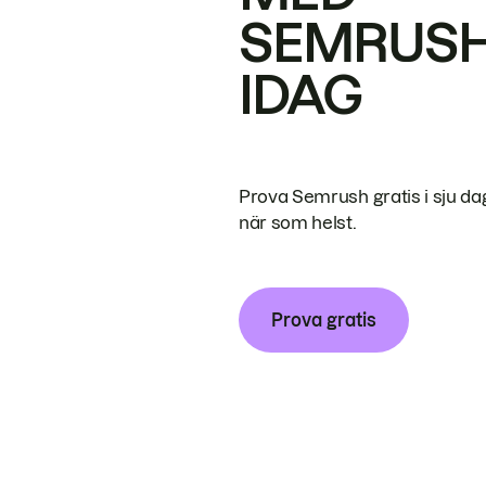
SEMRUS
IDAG
Prova Semrush gratis i sju da
när som helst.
Prova gratis