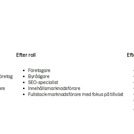
Efter roll
Ef
Företagare
öretag
Byråägare
SEO-specialist
are
Innehållsmarknadsförare
Fullstack-marknadsförare med fokus på tillväxt