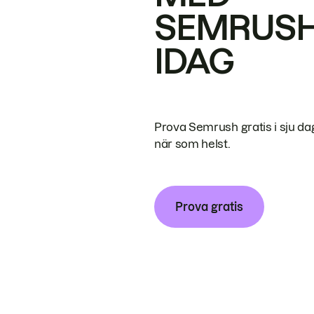
SEMRUS
IDAG
Prova Semrush gratis i sju da
när som helst.
Prova gratis