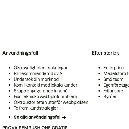
Användningsfall
Efter storlek
Öka synligheten i sökningar
Enterprise
Bli rekommenderad av AI
Medelstora f
Undersök din marknad
Små team
Kom i kontakt med lokala kunder
Egenföretag
Skapa engagerande innehåll
Frilansare
Fixa tekniska webbplatsproblem
Byråer
Öka auktoriteten utanför webbplatsen
Ta fram kundstrategier
Se alla användningsfall
PROVA SEMRUSH ONE GRATIS