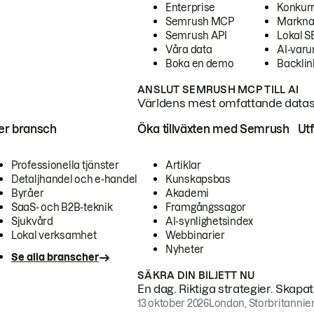
Enterprise
Konkur
Semrush MCP
Markna
Semrush API
Lokal 
Våra data
AI-var
Boka en demo
Backlin
ANSLUT SEMRUSH MCP TILL AI
Världens mest omfattande dataset
ter bransch
Öka tillväxten med Semrush
Ut
Professionella tjänster
Artiklar
Detaljhandel och e-handel
Kunskapsbas
Byråer
Akademi
SaaS- och B2B-teknik
Framgångssagor
Sjukvård
AI-synlighetsindex
Lokal verksamhet
Webbinarier
Nyheter
Se alla branscher
SÄKRA DIN BILJETT NU
En dag. Riktiga strategier. Skapa
13 oktober 2026
London, Storbritannie