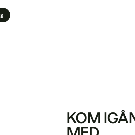
ig
KOM IGÅ
MED