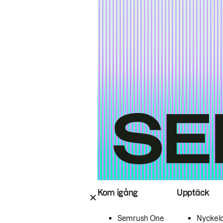
Kom igång
Upptäck
Semrush One
Nyckel