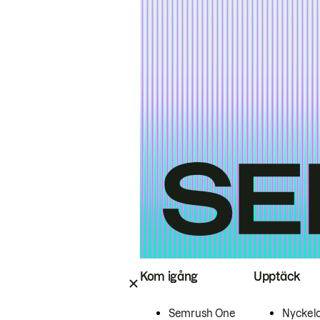
Kom igång
Upptäck
Semrush One
Nyckel