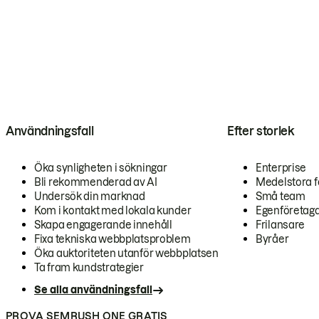
Användningsfall
Efter storlek
Öka synligheten i sökningar
Enterprise
Bli rekommenderad av AI
Medelstora f
Undersök din marknad
Små team
Kom i kontakt med lokala kunder
Egenföretag
Skapa engagerande innehåll
Frilansare
Fixa tekniska webbplatsproblem
Byråer
Öka auktoriteten utanför webbplatsen
Ta fram kundstrategier
Se alla användningsfall
PROVA SEMRUSH ONE GRATIS