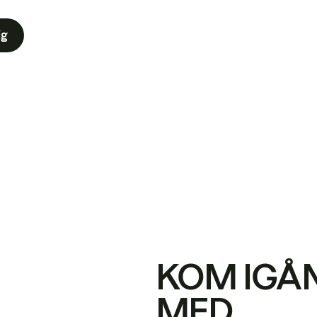
ig
KOM IGÅ
MED