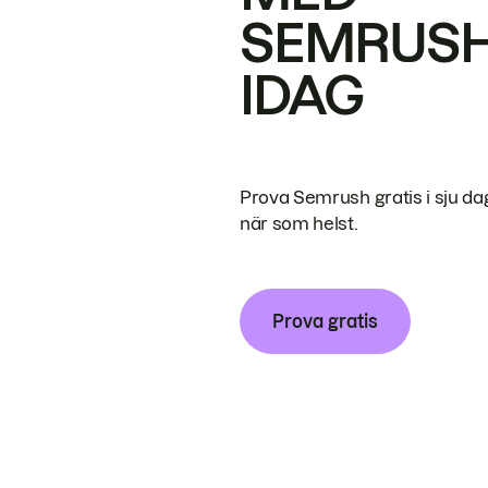
SEMRUS
IDAG
Prova Semrush gratis i sju da
när som helst.
Prova gratis