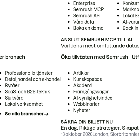
Enterprise
Konkur
Semrush MCP
Markna
Semrush API
Lokal 
Våra data
AI-var
Boka en demo
Backlin
ANSLUT SEMRUSH MCP TILL AI
Världens mest omfattande dataset
ter bransch
Öka tillväxten med Semrush
Ut
Professionella tjänster
Artiklar
Detaljhandel och e-handel
Kunskapsbas
Byråer
Akademi
SaaS- och B2B-teknik
Framgångssagor
Sjukvård
AI-synlighetsindex
Lokal verksamhet
Webbinarier
Nyheter
Se alla branscher
SÄKRA DIN BILJETT NU
En dag. Riktiga strategier. Skapa
13 oktober 2026
London, Storbritannie