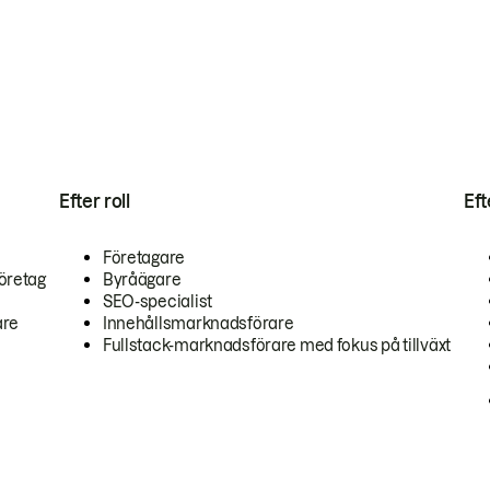
Efter roll
Ef
Företagare
öretag
Byråägare
SEO-specialist
are
Innehållsmarknadsförare
Fullstack-marknadsförare med fokus på tillväxt