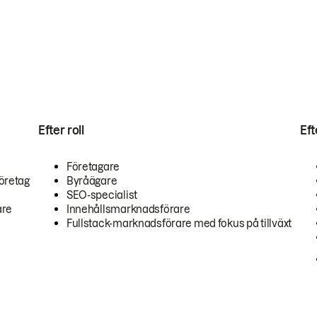
Efter roll
Ef
Företagare
öretag
Byråägare
SEO-specialist
are
Innehållsmarknadsförare
Fullstack-marknadsförare med fokus på tillväxt