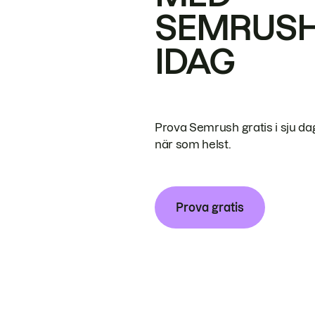
SEMRUS
IDAG
Prova Semrush gratis i sju da
när som helst.
Prova gratis