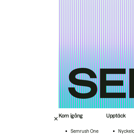
Kom igång
Upptäck
Semrush One
Nyckel