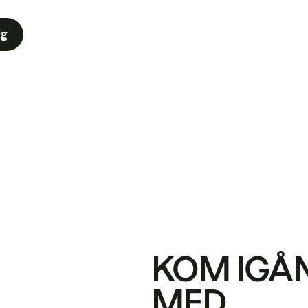
ig
KOM IGÅ
MED