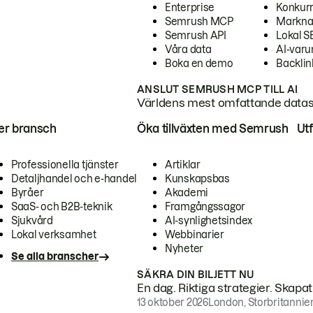
Enterprise
Konkur
Semrush MCP
Markna
Semrush API
Lokal 
Våra data
AI-var
Boka en demo
Backlin
ANSLUT SEMRUSH MCP TILL AI
Världens mest omfattande dataset
ter bransch
Öka tillväxten med Semrush
Ut
Professionella tjänster
Artiklar
Detaljhandel och e-handel
Kunskapsbas
Byråer
Akademi
SaaS- och B2B-teknik
Framgångssagor
Sjukvård
AI-synlighetsindex
Lokal verksamhet
Webbinarier
Nyheter
Se alla branscher
SÄKRA DIN BILJETT NU
En dag. Riktiga strategier. Skapa
13 oktober 2026
London, Storbritannie