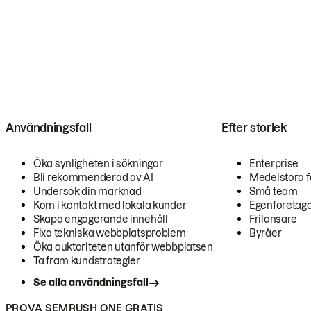
Användningsfall
Efter storlek
Öka synligheten i sökningar
Enterprise
Bli rekommenderad av AI
Medelstora f
Undersök din marknad
Små team
Kom i kontakt med lokala kunder
Egenföretag
Skapa engagerande innehåll
Frilansare
Fixa tekniska webbplatsproblem
Byråer
Öka auktoriteten utanför webbplatsen
Ta fram kundstrategier
Se alla användningsfall
PROVA SEMRUSH ONE GRATIS