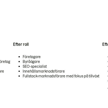
Efter roll
Ef
Företagare
öretag
Byråägare
SEO-specialist
are
Innehållsmarknadsförare
Fullstack-marknadsförare med fokus på tillväxt