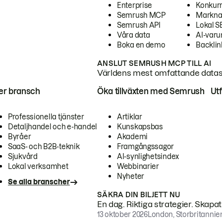
Enterprise
Konkur
Semrush MCP
Markna
Semrush API
Lokal 
Våra data
AI-var
Boka en demo
Backlin
ANSLUT SEMRUSH MCP TILL AI
Världens mest omfattande dataset
ter bransch
Öka tillväxten med Semrush
Ut
Professionella tjänster
Artiklar
Detaljhandel och e-handel
Kunskapsbas
Byråer
Akademi
SaaS- och B2B-teknik
Framgångssagor
Sjukvård
AI-synlighetsindex
Lokal verksamhet
Webbinarier
Nyheter
Se alla branscher
SÄKRA DIN BILJETT NU
En dag. Riktiga strategier. Skapa
13 oktober 2026
London, Storbritannie