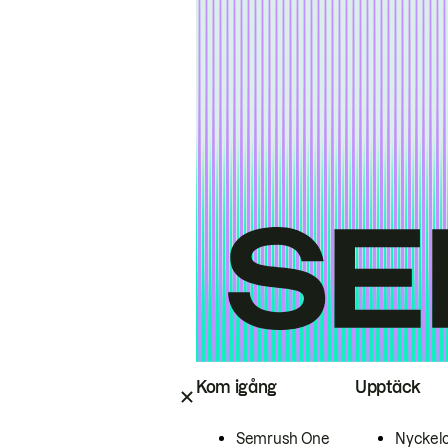
Kom igång
Upptäck
Semrush One
Nyckel