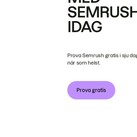
SEMRUS
IDAG
Prova Semrush gratis i sju da
när som helst.
Prova gratis