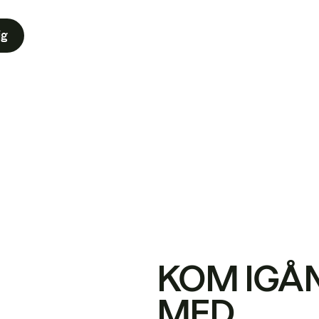
ig
KOM IGÅ
MED