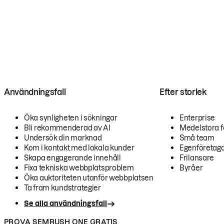
Användningsfall
Efter storlek
Öka synligheten i sökningar
Enterprise
Bli rekommenderad av AI
Medelstora f
Undersök din marknad
Små team
Kom i kontakt med lokala kunder
Egenföretag
Skapa engagerande innehåll
Frilansare
Fixa tekniska webbplatsproblem
Byråer
Öka auktoriteten utanför webbplatsen
Ta fram kundstrategier
Se alla användningsfall
PROVA SEMRUSH ONE GRATIS