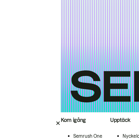
Kom igång
Upptäck
Semrush One
Nyckel