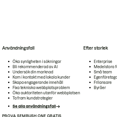
Användningsfall
Efter storlek
Öka synligheten i sökningar
Enterprise
Bli rekommenderad av AI
Medelstora f
Undersök din marknad
Små team
Kom i kontakt med lokala kunder
Egenföretag
Skapa engagerande innehåll
Frilansare
Fixa tekniska webbplatsproblem
Byråer
Öka auktoriteten utanför webbplatsen
Ta fram kundstrategier
Se alla användningsfall
PROVA SEMRUSH ONE GRATIS