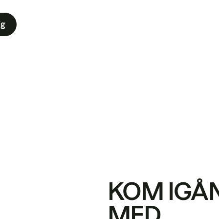
ig
KOM IGÅ
MED