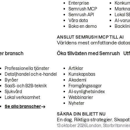
Enterprise
Konkur
Semrush MCP
Markna
Semrush API
Lokal 
Våra data
AI-var
Boka en demo
Backlin
ANSLUT SEMRUSH MCP TILL AI
Världens mest omfattande dataset
ter bransch
Öka tillväxten med Semrush
Ut
Professionella tjänster
Artiklar
Detaljhandel och e-handel
Kunskapsbas
Byråer
Akademi
SaaS- och B2B-teknik
Framgångssagor
Sjukvård
AI-synlighetsindex
Lokal verksamhet
Webbinarier
Nyheter
Se alla branscher
SÄKRA DIN BILJETT NU
En dag. Riktiga strategier. Skapa
13 oktober 2026
London, Storbritannie