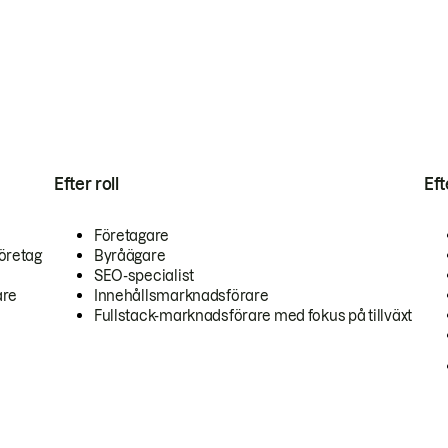
Efter roll
Ef
Företagare
öretag
Byråägare
SEO-specialist
are
Innehållsmarknadsförare
Fullstack-marknadsförare med fokus på tillväxt