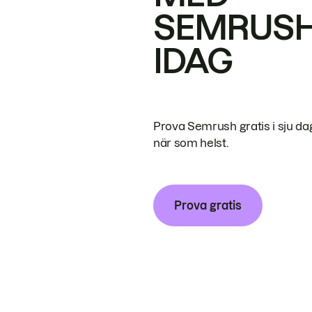
SEMRUS
IDAG
Prova Semrush gratis i sju da
när som helst.
Prova gratis