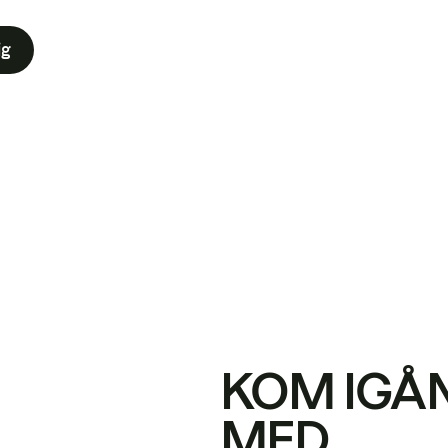
ig
KOM IGÅ
MED