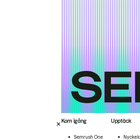
Kom igång
Upptäck
Semrush One
Nyckel