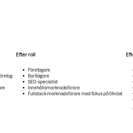
Efter roll
Ef
Företagare
öretag
Byråägare
SEO-specialist
are
Innehållsmarknadsförare
Fullstack-marknadsförare med fokus på tillväxt