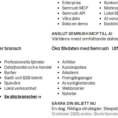
Enterprise
Konkur
Semrush MCP
Markna
Semrush API
Lokal 
Våra data
AI-var
Boka en demo
Backlin
ANSLUT SEMRUSH MCP TILL AI
Världens mest omfattande dataset
ter bransch
Öka tillväxten med Semrush
Ut
Professionella tjänster
Artiklar
Detaljhandel och e-handel
Kunskapsbas
Byråer
Akademi
SaaS- och B2B-teknik
Framgångssagor
Sjukvård
AI-synlighetsindex
Lokal verksamhet
Webbinarier
Nyheter
Se alla branscher
SÄKRA DIN BILJETT NU
En dag. Riktiga strategier. Skapa
13 oktober 2026
London, Storbritannie