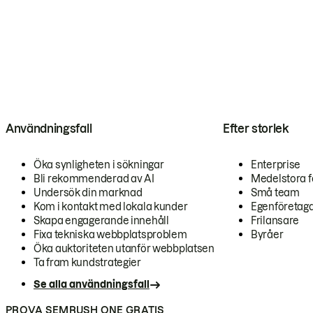
Användningsfall
Efter storlek
Öka synligheten i sökningar
Enterprise
Bli rekommenderad av AI
Medelstora f
Undersök din marknad
Små team
Kom i kontakt med lokala kunder
Egenföretag
Skapa engagerande innehåll
Frilansare
Fixa tekniska webbplatsproblem
Byråer
Öka auktoriteten utanför webbplatsen
Ta fram kundstrategier
Se alla användningsfall
PROVA SEMRUSH ONE GRATIS