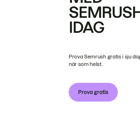
SEMRUS
IDAG
Prova Semrush gratis i sju da
när som helst.
Prova gratis